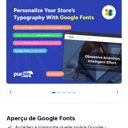
0
1
2
3
4
Aperçu de Google Fonts
Accédez à n'importe quelle police Google -