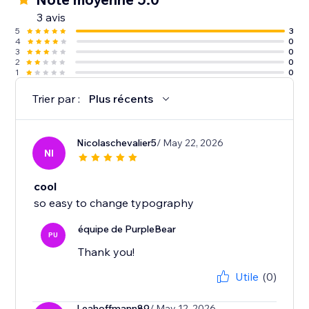
3 avis
5
3
4
0
3
0
2
0
1
0
Trier par :
Plus récents
Nicolaschevalier5
/ May 22, 2026
NI
cool
so easy to change typography
équipe de PurpleBear
PU
Thank you!
Utile
(0)
Leahoffmann89
/ May 12, 2026