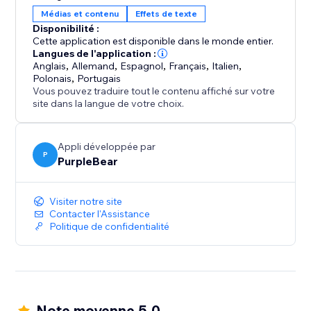
Installez Google Fonts dès aujourd'hui pour améliorer
Médias et contenu
Effets de texte
votre typographie, renforcer l'identité de votre
Disponibilité :
marque et faire en sorte que chaque élément de votre
Cette application est disponible dans le monde entier.
boutique soit véritablement en accord avec votre
Langues de l'application :
Anglais
,
Allemand
,
Espagnol
,
Français
,
Italien
,
marque.
Polonais
,
Portugais
Vous pouvez traduire tout le contenu affiché sur votre
site dans la langue de votre choix.
Appli développée par
P
PurpleBear
Visiter notre site
Contacter l'Assistance
Politique de confidentialité
Note moyenne 5.0