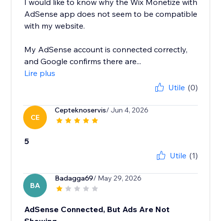
I would like to know why the Wix Monetize with
AdSense app does not seem to be compatible
with my website.
My AdSense account is connected correctly,
and Google confirms there are...
Lire plus
Utile
(0)
Cepteknoservis
/ Jun 4, 2026
CE
5
Utile
(1)
Badagga69
/ May 29, 2026
BA
AdSense Connected, But Ads Are Not