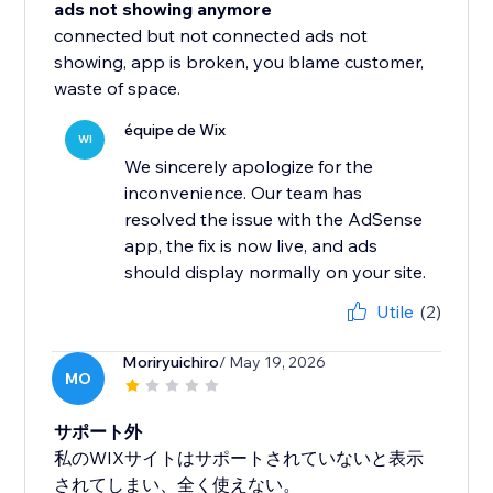
ads not showing anymore
connected but not connected ads not
showing, app is broken, you blame customer,
waste of space.
équipe de Wix
WI
We sincerely apologize for the
inconvenience. Our team has
resolved the issue with the AdSense
app, the fix is now live, and ads
should display normally on your site.
Utile
(2)
Moriryuichiro
/ May 19, 2026
MO
サポート外
私のWIXサイトはサポートされていないと表示
されてしまい、全く使えない。