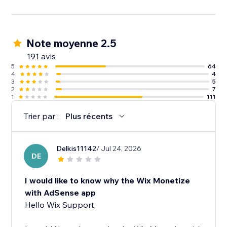
Note moyenne 2.5
191 avis
5
64
4
4
3
5
2
7
1
111
Trier par :
Plus récents
Delkis11142
/ Jul 24, 2026
DE
I would like to know why the Wix Monetize
with AdSense app
Hello Wix Support,