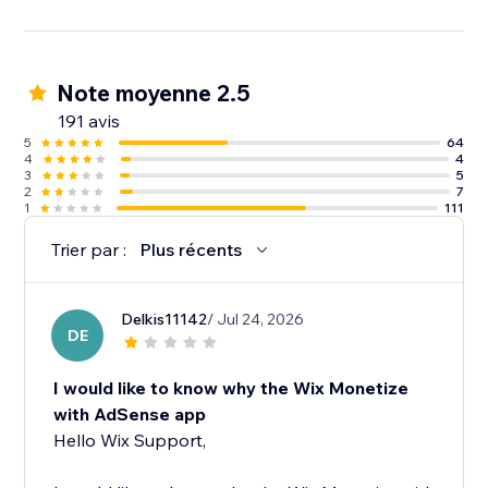
Note moyenne 2.5
191 avis
5
64
4
4
3
5
2
7
1
111
Trier par :
Plus récents
Delkis11142
/ Jul 24, 2026
DE
I would like to know why the Wix Monetize
with AdSense app
Hello Wix Support,