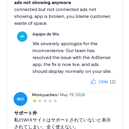
ads not showing anymore
connected but not connected ads not
showing, app is broken, you blame customer,
waste of space.
équipe de Wix
WI
We sincerely apologize for the
inconvenience. Our team has
resolved the issue with the AdSense
app, the fix is now live, and ads
should display normally on your site.
Utile
(2)
Moriryuichiro
/ May 19, 2026
MO
サポート外
私のWIXサイトはサポートされていないと表示
されてしまい、全く使えない。