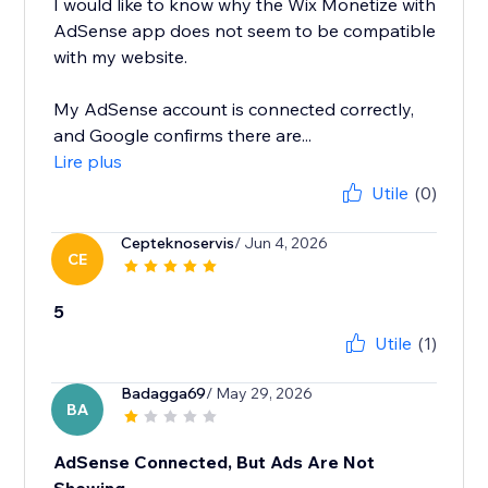
I would like to know why the Wix Monetize with
AdSense app does not seem to be compatible
with my website.
My AdSense account is connected correctly,
and Google confirms there are...
Lire plus
Utile
(0)
Cepteknoservis
/ Jun 4, 2026
CE
5
Utile
(1)
Badagga69
/ May 29, 2026
BA
AdSense Connected, But Ads Are Not