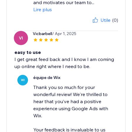
and motivates our team to...
Lire plus
Utile
(0)
Vicbarbell
/ Apr 1, 2025
VI
easy to use
I get great feed back and I know I am coming
up online right where I need to be.
équipe de Wix
WI
Thank you so much for your
wonderful review! We're thrilled to
hear that you’ve had a positive
experience using Google Ads with
Wix.
Your feedback is invaluable to us