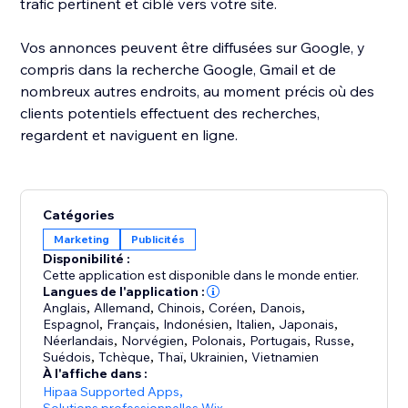
trafic pertinent et ciblé vers votre site.
Vos annonces peuvent être diffusées sur Google, y
compris dans la recherche Google, Gmail et de
nombreux autres endroits, au moment précis où des
clients potentiels effectuent des recherches,
regardent et naviguent en ligne.
​ ​
Catégories
Marketing
Publicités
Disponibilité :
Cette application est disponible dans le monde entier.
Langues de l'application :
Anglais
,
Allemand
,
Chinois
,
Coréen
,
Danois
,
Espagnol
,
Français
,
Indonésien
,
Italien
,
Japonais
,
Néerlandais
,
Norvégien
,
Polonais
,
Portugais
,
Russe
,
Suédois
,
Tchèque
,
Thaï
,
Ukrainien
,
Vietnamien
À l'affiche dans :
Hipaa Supported Apps
,