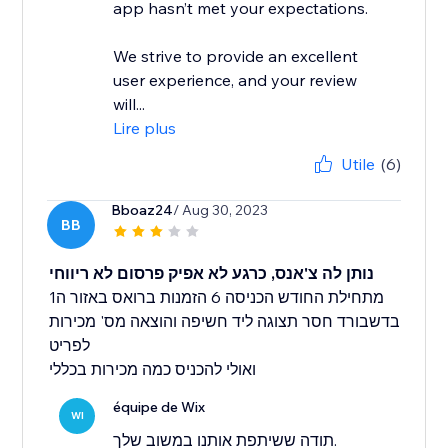
app hasn’t met your expectations.
We strive to provide an excellent
user experience, and your review
will...
Lire plus
Utile
(6)
Bboaz24
/ Aug 30, 2023
BB
נותן לה צ'אנס, כרגע לא אפיק פרסום לא ריווחי
מתחילת החודש הכניסה 6 הזמנות ברואס באזור ה1
בדשבורד חסר תצוגה ליד חשיפה והוצאה מס' מכירות
לפריט
ואולי להכניס כמה מכירות בכללי
équipe de Wix
WI
תודה ששיתפת אותנו במשוב שלך.