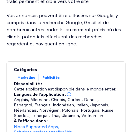
trafic pertinent et ciblé vers votre site.
Vos annonces peuvent être diffusées sur Google, y
compris dans la recherche Google, Gmail et de
nombreux autres endroits, au moment précis où des
clients potentiels effectuent des recherches,
regardent et naviguent en ligne.
​ ​
Catégories
Marketing
Publicités
Disponibilité :
Cette application est disponible dans le monde entier.
Langues de l'application :
Anglais
,
Allemand
,
Chinois
,
Coréen
,
Danois
,
Espagnol
,
Français
,
Indonésien
,
Italien
,
Japonais
,
Néerlandais
,
Norvégien
,
Polonais
,
Portugais
,
Russe
,
Suédois
,
Tchèque
,
Thaï
,
Ukrainien
,
Vietnamien
À l'affiche dans :
Hipaa Supported Apps
,