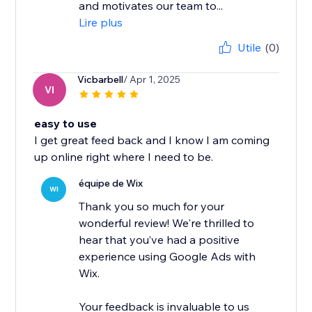
and motivates our team to...
Lire plus
Utile
(0)
Vicbarbell
/ Apr 1, 2025
VI
easy to use
I get great feed back and I know I am coming
up online right where I need to be.
équipe de Wix
WI
Thank you so much for your
wonderful review! We're thrilled to
hear that you’ve had a positive
experience using Google Ads with
Wix.
Your feedback is invaluable to us