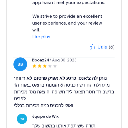
app hasn’t met your expectations.
We strive to provide an excellent
user experience, and your review
will...
Lire plus
Utile
(6)
Bboaz24
/ Aug 30, 2023
BB
נותן לה צ'אנס, כרגע לא אפיק פרסום לא ריווחי
מתחילת החודש הכניסה 6 הזמנות ברואס באזור ה1
בדשבורד חסר תצוגה ליד חשיפה והוצאה מס' מכירות
לפריט
ואולי להכניס כמה מכירות בכללי
équipe de Wix
WI
תודה ששיתפת אותנו במשוב שלך.