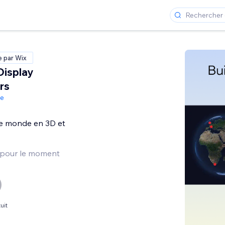
e par Wix
Display
rs
de
re monde en 3D et
 pour le moment
uit