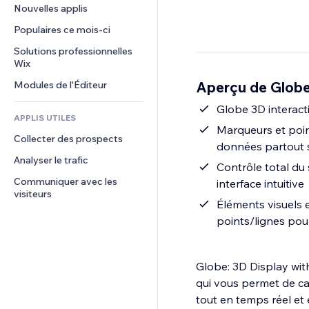
Conversion
Solutions d'entreposage
Nouvelles applis
PDF
Effets sur images
Chat
Dropshipping
Partage de fichiers
Populaires ce mois‑ci
Boutons et menus
Commentaires
Tarifs et abonnement
Actualités
Bannières et badges
Solutions professionnelles 
Téléphone
Financement participatif
Wix
Services de contenu
Calculateurs
Communauté
Alimentation et boissons
Aperçu de Globe
Modules de l'Éditeur
Effets de texte
Rechercher
Avis et commentaires
Météo
Globe 3D interacti
CRM
APPLIS UTILES
Graphiques et tableaux
Marqueurs et poin
Collecter des prospects
données partout s
Analyser le trafic
Contrôle total du 
Communiquer avec les 
interface intuitive
visiteurs
Éléments visuels 
points/lignes pou
Globe: 3D Display wit
qui vous permet de car
tout en temps réel et 