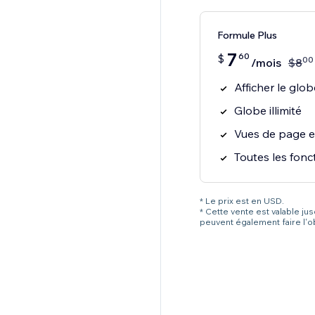
Formule Plus
7
60
$
00
/mois
$
8
Afficher le glob
Globe illimité
Vues de page et 
Toutes les fon
* Le prix est en USD.
* Cette vente est valable ju
peuvent également faire l'o