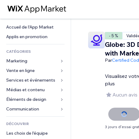
Accueil de l'App Market
- 5 %
Validé
Applis en promotion
Globe: 3D 
CATÉGORIES
with Marke
Par
Certified Co
Marketing
Vente en ligne
Publicités
Visualisez vot
Mobile
Services et événements
Applis pour les boutiques
plus
Données analytiques
Expédition et livraison
Médias et contenu
Hôtels
Aucun avis
Réseaux sociaux
Boutons Vente
Événements
Éléments de design
Galerie
Référencement (SEO)
Cours en ligne
Restaurants
Musique
Cartes et navigation
Communication 
Engagement
Impression à la demande
Immobilier
Podcasts
Confidentialité
Formulaires
Classement de sites
Comptabilité
DÉCOUVRIR
Réservations
Photographie
Horloge
Blog
3 jours d'essai grat
E-mail
Coupons et fidélisation
Les choix de l'équipe
Vidéo
Modèles de pages
Sondages