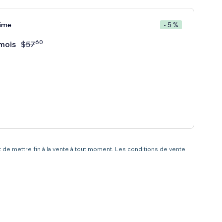
rime
- 5 %
60
mois
$
57
t de mettre fin à la vente à tout moment. Les conditions de vente