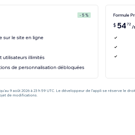
Formule P
- 5 %
54
72
$
/
e sur le site en ligne
utilisateurs illimités
ctions de personnalisation débloquées
squ'au 9 août 2026 à 23 h 59 UTC. Le développeur de l'appli se réserve le droi
bjet de modifications.