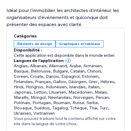
Idéal pour l'immobilier, les architectes d'intérieur, les
organisateurs d'événements et quiconque doit
présenter des espaces avec clarté.
Catégories
Éléments de design
Graphiques et tableaux
Disponibilité :
Cette application est disponible dans le monde entier.
Langues de l'application :
Anglais
,
Albanais
,
Allemand
,
Arabe
,
Arménien
,
Basque
,
Biélorusse
,
Bulgare
,
Catalan
,
Chinois
,
Coréen
,
Croate
,
Danois
,
Espagnol
,
Estonien
,
Finlandais
,
Français
,
Gallois
,
Géorgien
,
Grec
,
Hébreu
,
Hindi
,
Hongrois
,
Indonésien
,
Islandais
,
Italien
,
Japonais
,
Letton
,
Lituanien
,
Macédonien
,
Malais
,
Marathi
,
Mongol
,
Néerlandais
,
Norvégien
,
Persan
,
Polonais
,
Portugais
,
Roumain
,
Russe
,
Serbe
,
Slovaque
,
Suédois
,
Tagalog
,
Tchèque
,
Thaï
,
Turc
,
Ukrainien
,
Vietnamien
Vous pouvez traduire tout le contenu affiché sur votre
site dans la langue de votre choix.