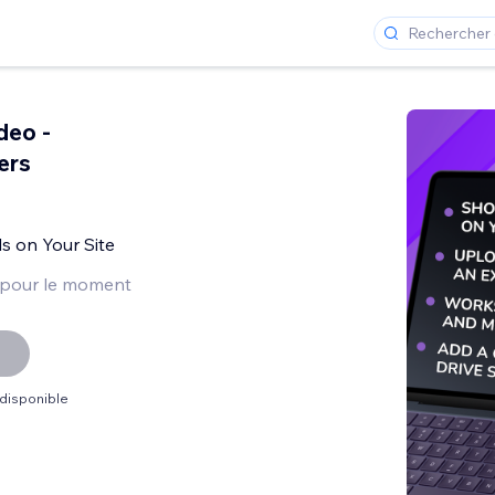
deo -
ers
ls on Your Site
 pour le moment
 disponible