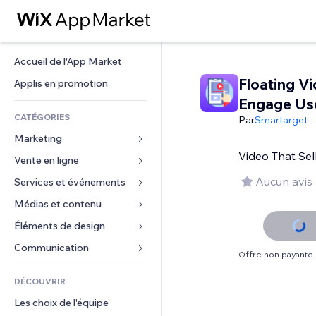
Accueil de l'App Market
Floating Vi
Applis en promotion
Engage Us
CATÉGORIES
Par
Smartarget
Marketing
Video That Sel
Vente en ligne
Publicités
Mobile
Aucun avis
Services et événements
Applis pour les boutiques
Données analytiques
Expédition et livraison
Médias et contenu
Hôtels
Réseaux sociaux
Boutons Vente
Événements
Éléments de design
Galerie
Référencement (SEO)
Cours en ligne
Restaurants
Musique
Cartes et navigation
Communication 
Offre non payante
Engagement
Impression à la demande
Immobilier
Podcasts
Confidentialité
Formulaires
Classement de sites
Comptabilité
DÉCOUVRIR
Réservations
Photographie
Horloge
Blog
E-mail
Coupons et fidélisation
Les choix de l'équipe
Vidéo
Modèles de pages
Sondages