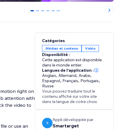
0
1
2
3
4
5
Catégories
Médias et contenu
Vidéo
Disponibilité :
Cette application est disponible
dans le monde entier.
Langues de l'application :
Anglais
,
Allemand
,
Arabe
,
Espagnol
,
Français
,
Portugais
,
Russe
omotion right on
Vous pouvez traduire tout le
contenu affiché sur votre site
ab attention with
dans la langue de votre choix.
ck the video to
Appli développée par
S
Smartarget
ile or use an