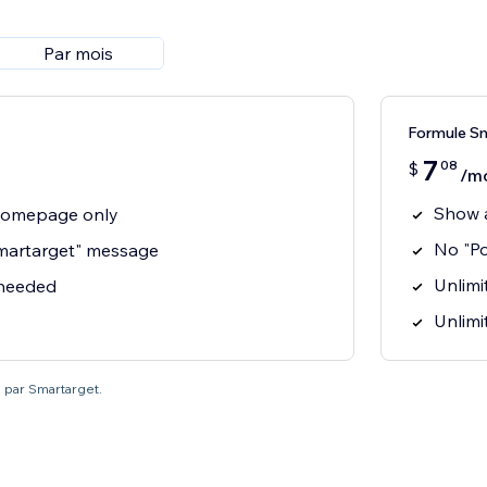
Par mois
Formule S
7
08
$
/m
Show 
homepage only
No "P
martarget" message
Unlimit
 needed
Unlimi
é par Smartarget.