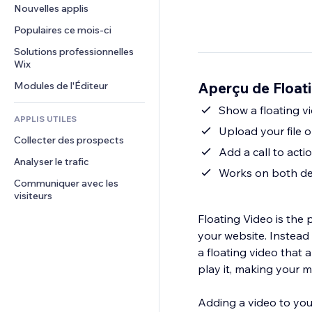
Conversion
Solutions d'entreposage
Nouvelles applis
PDF
Effets sur images
Chat
Dropshipping
Partage de fichiers
Populaires ce mois‑ci
Boutons et menus
Commentaires
Tarifs et abonnement
Actualités
Bannières et badges
Solutions professionnelles 
Téléphone
Financement participatif
Wix
Services de contenu
Calculateurs
Communauté
Alimentation et boissons
Aperçu de Float
Modules de l'Éditeur
Effets de texte
Rechercher
Avis et commentaires
Météo
Show a floating v
CRM
APPLIS UTILES
Graphiques et tableaux
Upload your file o
Collecter des prospects
Add a call to actio
Analyser le trafic
Works on both de
Communiquer avec les 
visiteurs
Floating Video is the 
your website. Instead 
a floating video that 
play it, making your
Adding a video to your