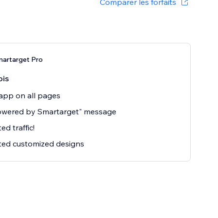
Comparer les forfaits
martarget Pro
ois
app on all pages
owered by Smartarget" message
ed traffic!
ted customized designs