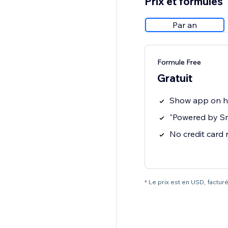
Prix et formules
Par an
Formule Free
Gratuit
Show app on 
"Powered by S
No credit card
* Le prix est en USD, factur