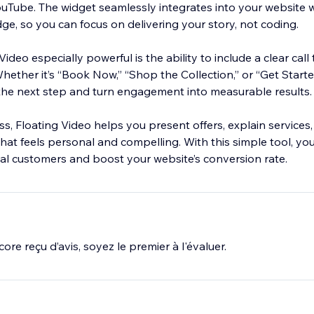
ouTube. The widget seamlessly integrates into your website w
ge, so you can focus on delivering your story, not coding.
deo especially powerful is the ability to include a clear call 
 Whether it’s “Book Now,” “Shop the Collection,” or “Get Start
 the next step and turn engagement into measurable results.
ss, Floating Video helps you present offers, explain services,
that feels personal and compelling. With this simple tool, y
oyal customers and boost your website’s conversion rate.
ore reçu d’avis, soyez le premier à l'évaluer.