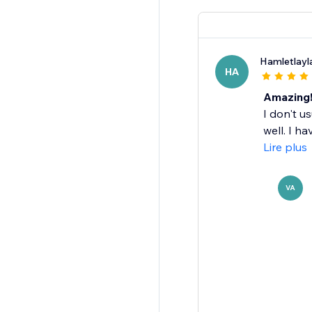
Hamletlayl
HA
Amazing
I don't us
well. I ha
Lire plus
VA