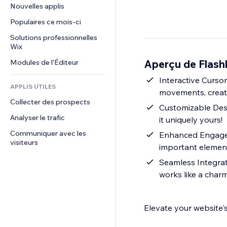
Conversion
Solutions d'entreposage
Nouvelles applis
PDF
Effets sur images
Chat
Dropshipping
Partage de fichiers
Populaires ce mois‑ci
Boutons et menus
Commentaires
Tarifs et abonnement
Actualités
Bannières et badges
Solutions professionnelles 
Téléphone
Financement participatif
Wix
Services de contenu
Calculateurs
Communauté
Alimentation et boissons
Aperçu de Flashl
Modules de l'Éditeur
Effets de texte
Rechercher
Avis et commentaires
Météo
Interactive Cursor
CRM
APPLIS UTILES
movements, creati
Graphiques et tableaux
Collecter des prospects
Customizable Desig
Analyser le trafic
it uniquely yours!
Communiquer avec les 
Enhanced Engagem
visiteurs
important elements
Seamless Integrati
works like a charm
Elevate your website's