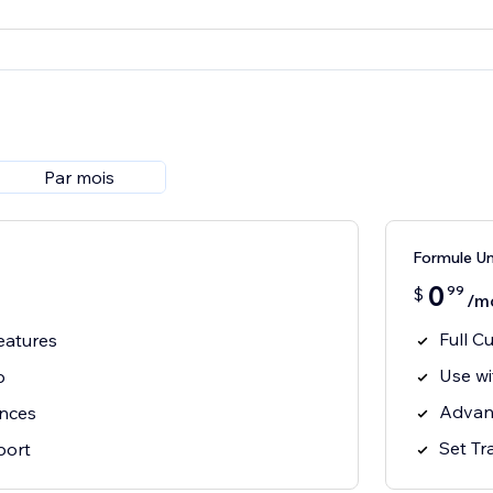
Par mois
Formule Un
0
99
$
/m
Full C
eatures
Use wi
p
Advan
ances
Set Tr
port