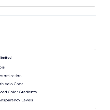
limited
ois
ustomization
th Velo Code
ced Color Gradients
ansparency Levels