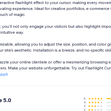
teractive flashlight effect to your cursor, making every mov
ivating experience. Ideal for creative portfolios, e-commerce
touch of magic.
, you'll not only engage your visitors but also highlight imp
intuitive way.
mizable, allowing you to adjust the size, position, and color g
r site's aesthetic. Installation is a breeze, and no specific skil
zzle your online clientele or offer a mesmerizing browsing e
Flashlight Cursor delivers. Make your website unforgettable. Tr
appli
5
e 5.0
4
3
2