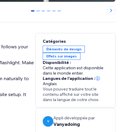
0
1
2
3
4
5
Catégories
t follows your
Éléments de design
Effets sur images
flashlight. Make
Disponibilité :
Cette application est disponible
dans le monde entier.
 naturally to
Langues de l'application :
Anglais
Vous pouvez traduire tout le
ite setup. It
contenu affiché sur votre site
dans la langue de votre choix.
Appli développée par
V
Vanyadoing