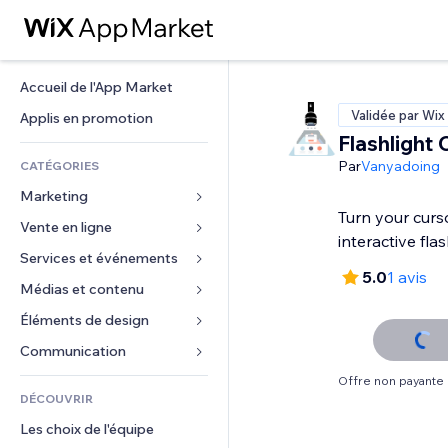
Accueil de l'App Market
Validée par Wix
Applis en promotion
Flashlight 
Par
Vanyadoing
CATÉGORIES
Marketing
Turn your curs
Vente en ligne
Publicités
interactive flas
Mobile
Services et événements
Applis pour les boutiques
5.0
1 avis
Données analytiques
Expédition et livraison
Médias et contenu
Hôtels
Réseaux sociaux
Boutons Vente
Événements
Éléments de design
Galerie
Référencement (SEO)
Cours en ligne
Restaurants
Musique
Cartes et navigation
Communication 
Engagement
Impression à la demande
Immobilier
Podcasts
Confidentialité
Formulaires
Offre non payante
Classement de sites
Comptabilité
DÉCOUVRIR
Réservations
Photographie
Horloge
Blog
E-mail
Coupons et fidélisation
Les choix de l'équipe
Vidéo
Modèles de pages
Sondages