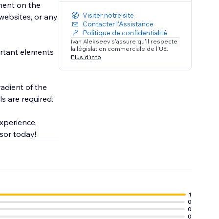
ement on the
Visiter notre site
 websites, or any
Contacter l'Assistance
Politique de confidentialité
Ivan Alekseev s'assure qu'il respecte
la législation commerciale de l'UE.
ortant elements
Plus d'info
radient of the
ls are required.
xperience,
y out Flashlight Cursor today!
1
0
0
0