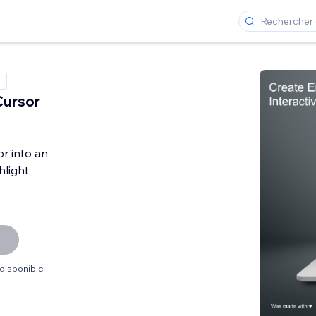
Cursor
or into an
hlight
 disponible