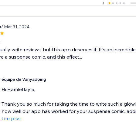
1
a
/ Mar 31, 2024
!
ually write reviews, but this app deserves it. It's an incredib
ve a suspense comic, and this effect...
équipe de Vanyadoing
Hi Hamletlayla,
Thank you so much for taking the time to write such a glowin
how well our app has worked for your suspense comic, addin
Lire plus