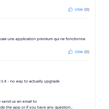
Utile
(0)
paie une application premium qui ne fonctionne
Utile
(0)
's it - no way to actually upgrade
e send us an email to
 the app or if you have any question...