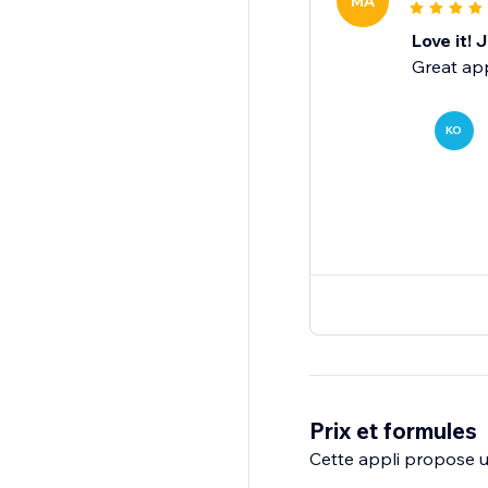
MA
Love it!
Great app
KO
Prix et formules
Cette appli propose un