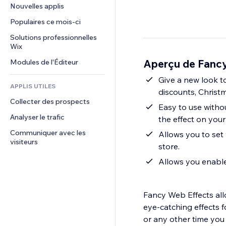
Conversion
Solutions d'entreposage
Nouvelles applis
PDF
Effets sur images
Chat
Dropshipping
Partage de fichiers
Populaires ce mois‑ci
Boutons et menus
Commentaires
Tarifs et abonnement
Actualités
Bannières et badges
Solutions professionnelles 
Téléphone
Financement participatif
Wix
Services de contenu
Calculateurs
Communauté
Alimentation et boissons
Aperçu de Fancy
Modules de l'Éditeur
Effets de texte
Rechercher
Avis et commentaires
Météo
Give a new look to
CRM
APPLIS UTILES
discounts, Christm
Graphiques et tableaux
Collecter des prospects
Easy to use withou
Analyser le trafic
the effect on your
Communiquer avec les 
Allows you to set
visiteurs
store.
Allows you enable 
Fancy Web Effects all
eye-catching effects f
or any other time you 