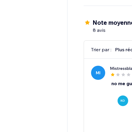
Note moyenne
8 avis
Trier par :
Plus ré
Mistressbl
MI
no me gu
KO