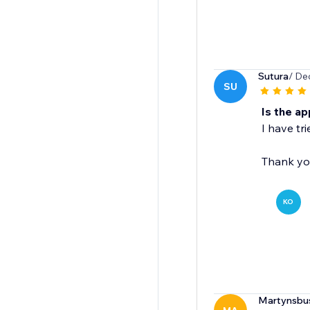
Sutura
/ De
SU
Is the a
I have tr
Thank yo
KO
Martynsbu