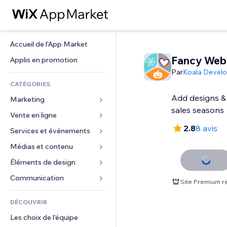
Accueil de l'App Market
Fancy Web 
Applis en promotion
Par
Koala Develo
CATÉGORIES
Add designs & 
Marketing
sales seasons
Vente en ligne
Publicités
2.8
8 avis
Mobile
Services et événements
Applis pour les boutiques
Données analytiques
Expédition et livraison
Médias et contenu
Hôtels
Réseaux sociaux
Boutons Vente
Événements
Éléments de design
Galerie
Référencement (SEO)
Cours en ligne
Restaurants
Musique
Cartes et navigation
Communication 
Site Premium r
Engagement
Impression à la demande
Immobilier
Podcasts
Confidentialité
Formulaires
Classement de sites
Comptabilité
DÉCOUVRIR
Réservations
Photographie
Horloge
Blog
E-mail
Coupons et fidélisation
Les choix de l'équipe
Vidéo
Modèles de pages
Sondages