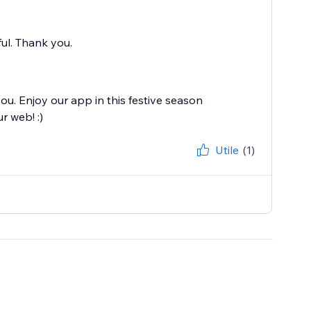
ul. Thank you.
u. Enjoy our app in this festive season
r web! :)
Utile
(1)