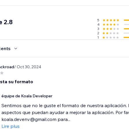
5
 2.8
4
3
2
1
cents
ackroad
/ Oct 30, 2024
sta su formato
équipe de Koala Developer
Sentimos que no le guste el formato de nuestra aplicación.
aspectos que puedan ayudar a mejorar la aplicación. Por f
koala.devenv@gmail.com para...
Lire plus