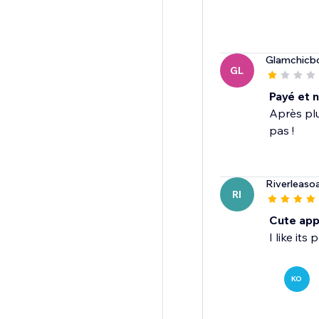
Glamchicb
GL
Payé et n
Après plu
pas !
Riverleaso
RI
Cute ap
I like it
KO