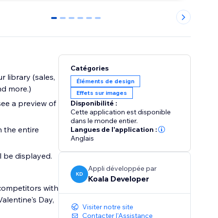
0
1
2
3
4
5
Catégories
 library (sales,
Éléments de design
nd more.)
Effets sur images
see a preview of
Disponibilité :
Cette application est disponible
dans le monde entier.
 the entire
Langues de l'application :
Anglais
l be displayed.
Appli développée par
KD
Koala Developer
competitors with
Valentine's Day,
Visiter notre site
Contacter l'Assistance