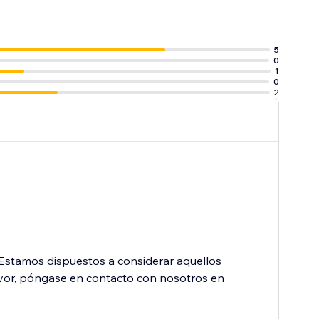
5
0
1
0
2
 Estamos dispuestos a considerar aquellos
avor, póngase en contacto con nosotros en