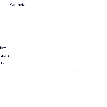
Par mois
iew
ptions
cts