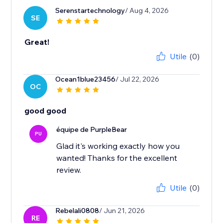
Serenstartechnology
/ Aug 4, 2026
SE
Great!
Utile
(0)
Ocean1blue23456
/ Jul 22, 2026
OC
good good
équipe de PurpleBear
PU
Glad it's working exactly how you
wanted! Thanks for the excellent
review.
Utile
(0)
Rebelali0808
/ Jun 21, 2026
RE