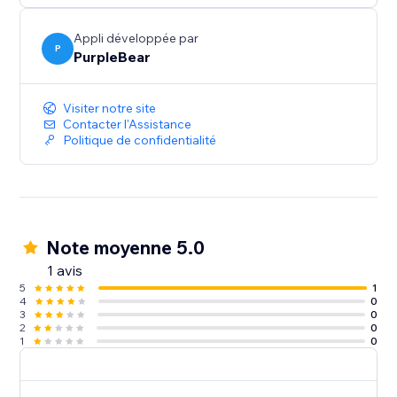
Appli développée par
P
PurpleBear
Visiter notre site
Contacter l'Assistance
Politique de confidentialité
Note moyenne 5.0
1 avis
5
1
4
0
3
0
2
0
1
0