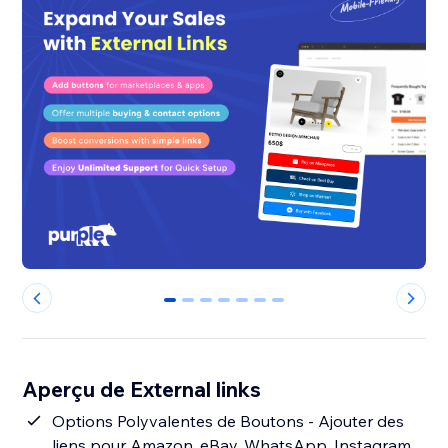
0
1
2
3
4
5
6
Aperçu de External links
Options Polyvalentes de Boutons - Ajouter des
liens pour Amazon, eBay, WhatsApp, Instagram,