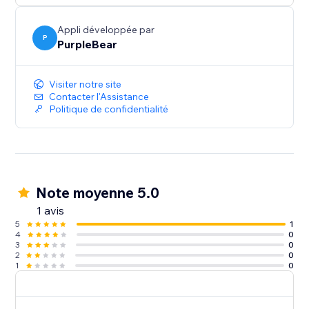
Appli développée par
P
PurpleBear
Visiter notre site
Contacter l'Assistance
Politique de confidentialité
Note moyenne 5.0
1 avis
5
1
4
0
3
0
2
0
1
0