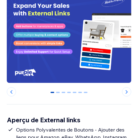
0
1
2
3
4
5
6
Aperçu de External links
Options Polyvalentes de Boutons - Ajouter des
liens pour Amazon, eBay, WhatsApp, Instagram,