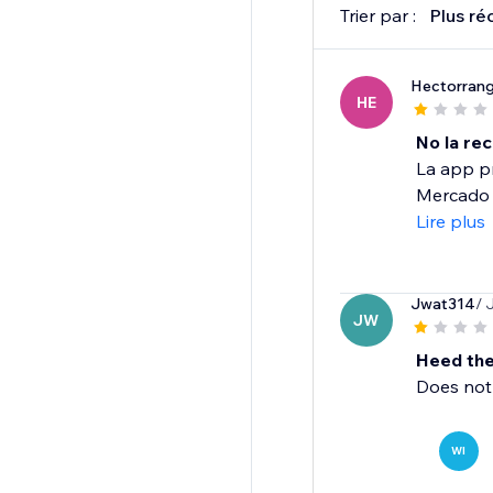
Trier par :
Plus ré
Hectorrang
HE
No la re
La app pr
Mercado P
Lire plus
Jwat314
/ 
JW
Heed the
Does not 
WI