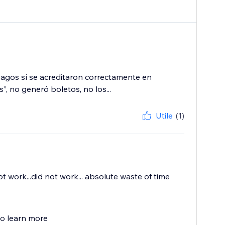
 pagos sí se acreditaron correctamente en
 no generó boletos, no los...
Utile
(1)
ot work...did not work... absolute waste of time
to learn more