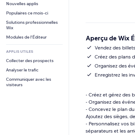
Conversion
Solutions d'entreposage
Nouvelles applis
PDF
Effets sur images
Chat
Dropshipping
Partage de fichiers
Populaires ce mois‑ci
Boutons et menus
Commentaires
Tarifs et abonnement
Actualités
Bannières et badges
Solutions professionnelles 
Téléphone
Financement participatif
Wix
Services de contenu
Calculateurs
Communauté
Alimentation et boissons
Aperçu de Wix Év
Modules de l'Éditeur
Effets de texte
Rechercher
Avis et commentaires
Météo
Vendez des billet
CRM
APPLIS UTILES
Graphiques et tableaux
Créez des plans d
Collecter des prospects
Organisez des évé
Analyser le trafic
Enregistrez les in
Communiquer avec les 
visiteurs
- Créez et gérez des bi
- Organisez des événe
- Concevez le plan du 
Ajoutez des sièges, de
- Personnalisez vos bi
séparateurs et les arr