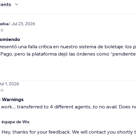
cents
elsa
/ Jul 23, 2026
comiendo
esentó una falla crítica en nuestro sistema de boletaje: los
ago, pero la plataforma dejó las órdenes como “pendientes”,
Jul 1, 2026
 Warnings
work.... transferred to 4 different agents...to no avail. Does n
équipe de Wix
Hey, thanks for your feedback. We will contact you shortly 