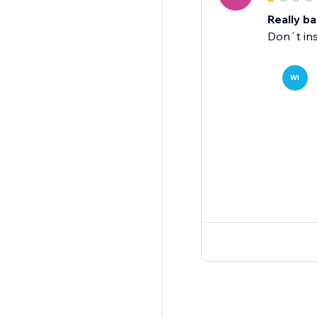
Really b
Don´t inst
WI