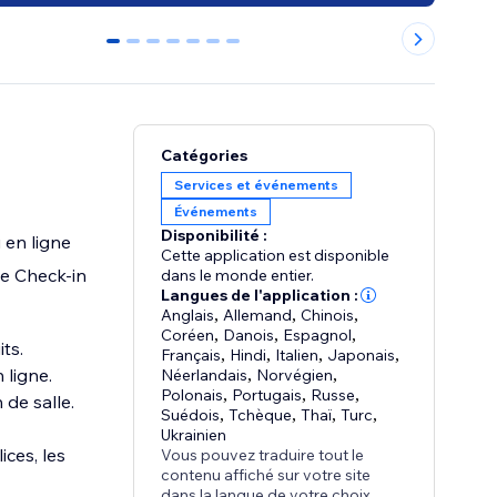
0
1
2
3
4
5
6
Catégories
Services et événements
Événements
Disponibilité :
 en ligne
Cette application est disponible
le Check-in
dans le monde entier.
Langues de l'application :
Anglais
,
Allemand
,
Chinois
,
Coréen
,
Danois
,
Espagnol
,
ts.
Français
,
Hindi
,
Italien
,
Japonais
,
 ligne.
Néerlandais
,
Norvégien
,
Polonais
,
Portugais
,
Russe
,
 de salle.
Suédois
,
Tchèque
,
Thaï
,
Turc
,
Ukrainien
ices, les
Vous pouvez traduire tout le
contenu affiché sur votre site
dans la langue de votre choix.