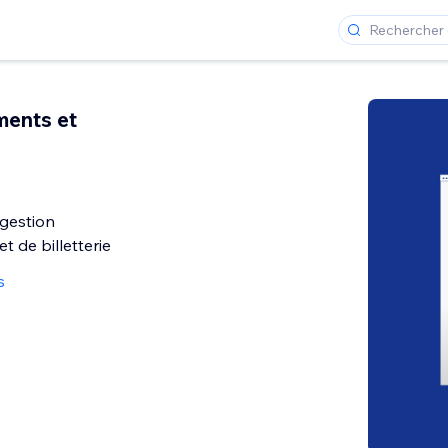
ents et
gestion
t de billetterie
s