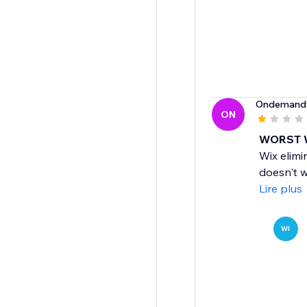
Ondemand
ON
WORST 
Wix elimi
doesn't w
Lire plus
WI