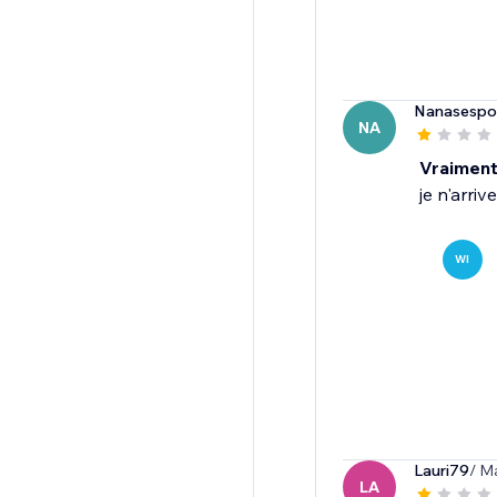
Nanasespoi
NA
Vraiment
je n'arriv
WI
Lauri79
/ M
LA