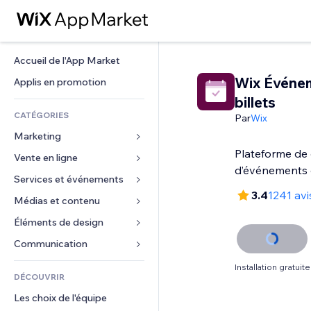
Accueil de l'App Market
Wix Événem
Applis en promotion
billets
CATÉGORIES
Par
Wix
Marketing
Plateforme de 
Vente en ligne
Publicités
d’événements e
Mobile
Services et événements
Applis pour les boutiques
3.4
1241 avi
Données analytiques
Expédition et livraison
Médias et contenu
Hôtels
Réseaux sociaux
Boutons Vente
Événements
Éléments de design
Galerie
Référencement (SEO)
Cours en ligne
Restaurants
Musique
Cartes et navigation
Communication 
Engagement
Impression à la demande
Immobilier
Podcasts
Confidentialité
Formulaires
Installation gratuite
Classement de sites
Comptabilité
DÉCOUVRIR
Réservations
Photographie
Horloge
Blog
E-mail
Coupons et fidélisation
Les choix de l'équipe
Vidéo
Modèles de pages
Sondages