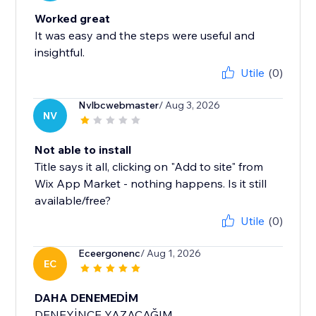
Worked great
It was easy and the steps were useful and
insightful.
Utile
(0)
Nvlbcwebmaster
/ Aug 3, 2026
NV
Not able to install
Title says it all, clicking on "Add to site" from
Wix App Market - nothing happens. Is it still
available/free?
Utile
(0)
Eceergonenc
/ Aug 1, 2026
EC
DAHA DENEMEDİM
DENEYİNCE YAZACAĞIM