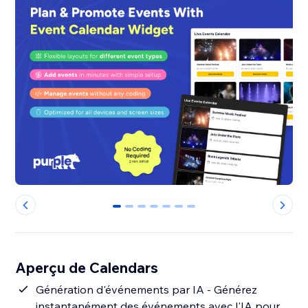
0
1
2
3
4
5
6
Aperçu de Calendars
Génération d'événements par IA - Générez
instantanément des événements avec l'IA pour