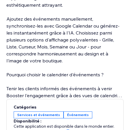
esthétiquement attrayant.
Ajoutez des événements manuellement,
synchronisez-les avec Google Calendar ou générez-
les instantanément grâce à l'IA. Choisissez parmi
plusieurs options d'affichage polyvalentes - Grille,
Liste, Curseur, Mois, Semaine ou Jour - pour
correspondre harmonieusement au design et à
l'image de votre boutique.
Pourquoi choisir le calendrier d'événements ?
Tenir les clients informés des événements à venir
Booster l'engagement grâce à des vues de calendrier
interactives
Catégories
Économiser du temps grâce à l'automatisation
Services et événements
Événements
alimentée par l'IA
Disponibilité :
Garder un contrôle total sur la visibilité et
Cette application est disponible dans le monde entier.