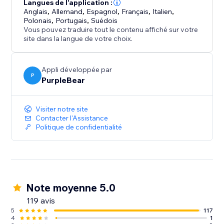
l'organisation des événements
Langues de l'application :
Anglais
,
Allemand
,
Espagnol
,
Français
,
Italien
,
Afficher les événements de manière professionnelle
Polonais
,
Portugais
,
Suédois
sans modifier le code du thème
Vous pouvez traduire tout le contenu affiché sur votre
site dans la langue de votre choix.
Le calendrier d'événements transforme votre
boutique en ligne en un hub de planification
Appli développée par
dynamique - vous aidant à gérer les événements
P
PurpleBear
efficacement, à accroître l'engagement et à rester en
contact avec votre public.
Visiter notre site
Contacter l'Assistance
Politique de confidentialité
Note moyenne 5.0
119 avis
5
117
4
1