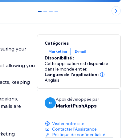
0
1
2
3
Catégories
suring your
Marketing
E-mail
Disponibilité :
Cette application est disponible
l, allowing you
dans le monde entier.
Langues de l'application :
Anglais
acts, keeping
mpaigns,
Appli développée par
M
MarketPushApps
mails are
Visiter notre site
Contacter l'Assistance
rketing
Politique de confidentialité