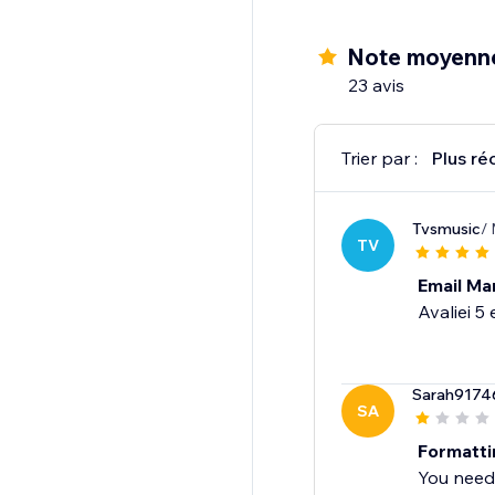
Note moyenn
23 avis
Trier par :
Plus ré
Tvsmusic
/
TV
Email Ma
Avaliei 5 
Sarah9174
SA
Formattin
You need 