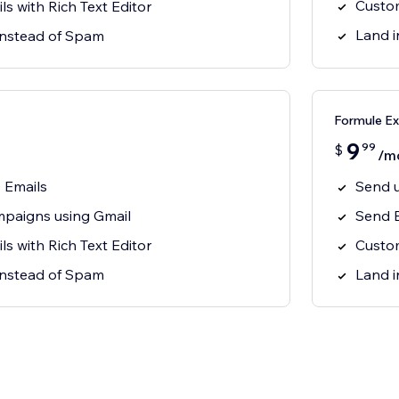
Custom
s with Rich Text Editor
Land i
 instead of Spam
Formule Ex
9
99
$
/m
 Emails
Send u
paigns using Gmail
Send 
s with Rich Text Editor
Custom
 instead of Spam
Land i