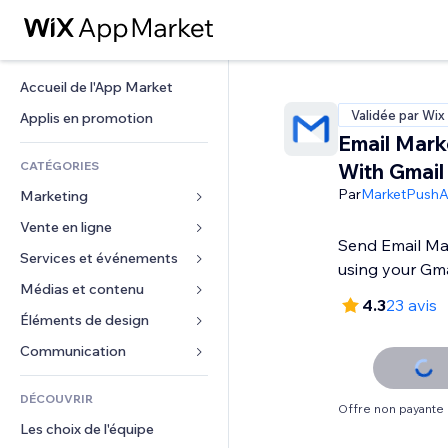
Accueil de l'App Market
Validée par Wix
Applis en promotion
Email Mark
CATÉGORIES
With Gmail
Par
MarketPush
Marketing
Vente en ligne
Publicités
Send Email Ma
Mobile
Services et événements
Applis pour les boutiques
using your Gma
Données analytiques
Expédition et livraison
Médias et contenu
Hôtels
4.3
23 avis
Réseaux sociaux
Boutons Vente
Événements
Éléments de design
Galerie
Référencement (SEO)
Cours en ligne
Restaurants
Musique
Cartes et navigation
Communication 
Engagement
Impression à la demande
Immobilier
Podcasts
Confidentialité
Formulaires
Classement de sites
Comptabilité
DÉCOUVRIR
Réservations
Photographie
Horloge
Blog
Offre non payante
E-mail
Coupons et fidélisation
Les choix de l'équipe
Vidéo
Modèles de pages
Sondages