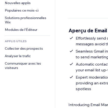
Conversion
Solutions d'entreposage
Nouvelles applis
PDF
Effets sur images
Chat
Dropshipping
Partage de fichiers
Populaires ce mois‑ci
Boutons et menus
Commentaires
Tarifs et abonnement
Actualités
Bannières et badges
Solutions professionnelles 
Téléphone
Financement participatif
Wix
Services de contenu
Calculateurs
Communauté
Alimentation et boissons
Aperçu de Email
Modules de l'Éditeur
Effets de texte
Rechercher
Avis et commentaires
Météo
Effortlessly send
CRM
APPLIS UTILES
messages avoid th
Graphiques et tableaux
Collecter des prospects
Seamless Gmail in
Analyser le trafic
to send marketing 
Communiquer avec les 
Automatic contact
visiteurs
your email list up
Expert moderatio
providing an extr
spotless
Introducing Email Mar