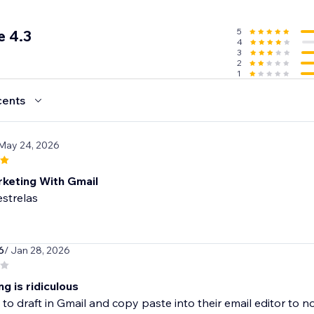
5
e 4.3
4
3
2
1
cents
 May 24, 2026
rketing With Gmail
estrelas
6
/ Jan 28, 2026
g is ridiculous
to draft in Gmail and copy paste into their email editor to n