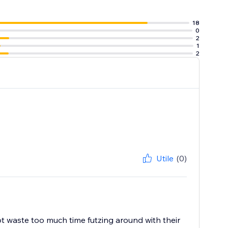
18
0
2
1
2
Utile
(0)
ot waste too much time futzing around with their