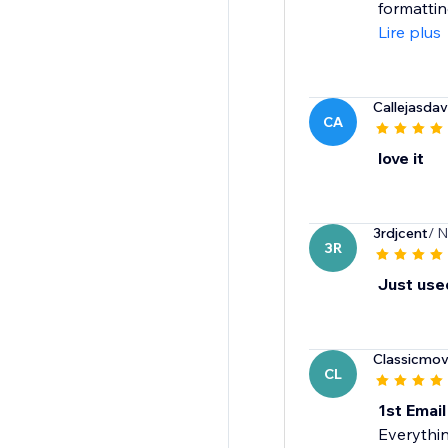
formattin
Lire plus
Callejasda
CA
love it
3rdjcent
/ 
3R
Just used
Classicmov
CL
1st Emai
Everythin