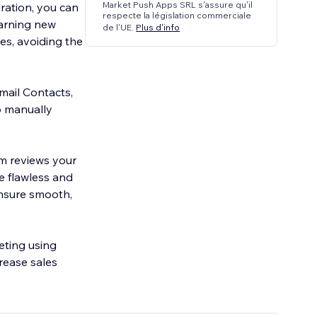
Market Push Apps SRL s'assure qu'il
ration, you can
respecte la législation commerciale
earning new
de l'UE.
Plus d'info
xes, avoiding the
ail Contacts,
o manually
m reviews your
e flawless and
ensure smooth,
eting using
rease sales