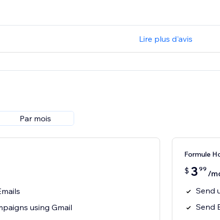
Lire plus d'avis
Par mois
Formule H
3
99
$
/m
Send u
Emails
Send 
paigns using Gmail