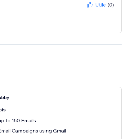
Utile
(0)
obby
ois
p to 150 Emails
Email Campaigns using Gmail