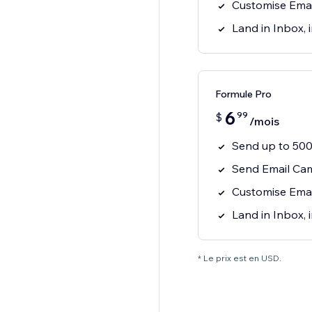
Customise Email
Land in Inbox,
Formule Pro
6
99
$
/mois
Send up to 500
Send Email Cam
Customise Email
Land in Inbox,
* Le prix est en USD.