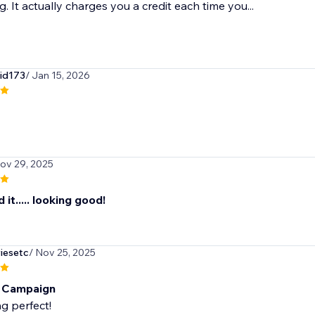
g. It actually charges you a credit each time you...
vid173
/ Jan 15, 2026
Nov 29, 2025
 it..... looking good!
iesetc
/ Nov 25, 2025
l Campaign
g perfect!