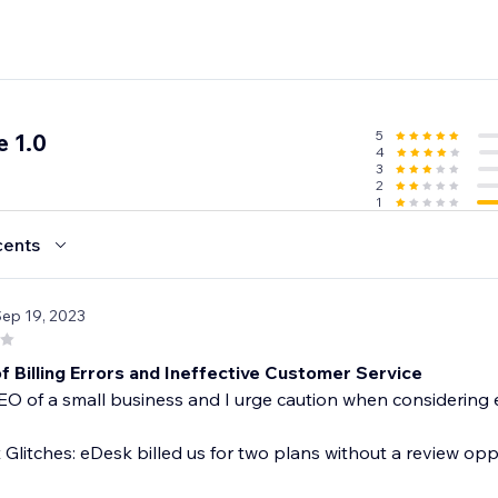
5
 1.0
4
3
2
1
cents
Sep 19, 2023
f Billing Errors and Ineffective Customer Service
EO of a small business and I urge caution when considering
Glitches: eDesk billed us for two plans without a review opp