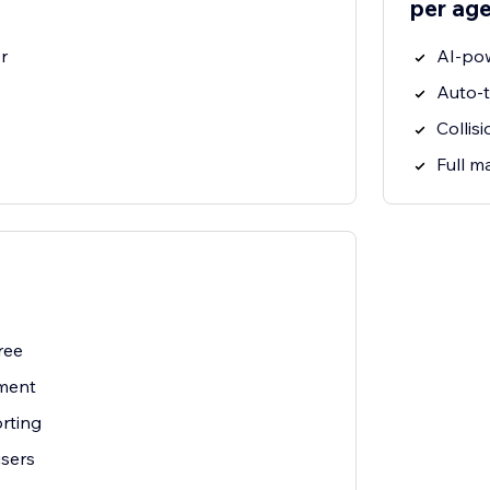
per ag
r
AI-po
Auto-t
Collis
Full 
ree
ment
rting
users