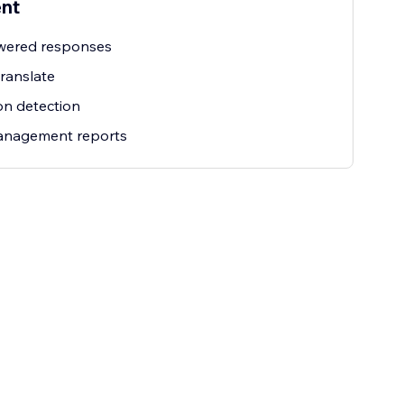
ent
wered responses
ranslate
ion detection
management reports