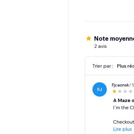
Note moyenne
2 avis
Trier par :
Plus ré
Fjcaonsk
/ 
FJ
A Maze o
I'm the C
Checkout 
Lire plus