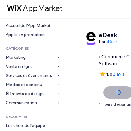
Accueil de l'App Market
eDesk
Applis en promotion
Par
eDesk
CATÉGORIES
eCommerce Cu
Marketing
Software
Vente en ligne
Publicités
1.0
2 avis
Mobile
Services et événements
Applis pour les boutiques
Données analytiques
Expédition et livraison
Médias et contenu
Hôtels
Réseaux sociaux
Boutons Vente
Événements
Éléments de design
Galerie
Référencement (SEO)
Cours en ligne
Restaurants
Musique
Cartes et navigation
Communication 
14 jours d'essai gra
Engagement
Impression à la demande
Immobilier
Podcasts
Confidentialité
Formulaires
Classement de sites
Comptabilité
DÉCOUVRIR
Réservations
Photographie
Horloge
Blog
E-mail
Coupons et fidélisation
Les choix de l'équipe
Vidéo
Modèles de pages
Sondages