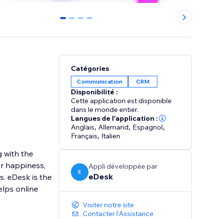
0
1
2
3
Catégories
Communication
CRM
Disponibilité :
Cette application est disponible
dans le monde entier.
Langues de l'application :
Anglais
,
Allemand
,
Espagnol
,
Français
,
Italien
 with the
er happiness,
Appli développée par
E
eDesk
. eDesk is the
lps online
Visiter notre site
Contacter l'Assistance