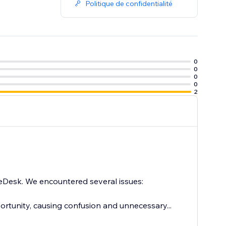
Politique de confidentialité
0
0
0
0
2
 eDesk. We encountered several issues:
ortunity, causing confusion and unnecessary...