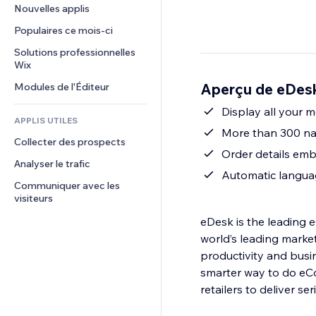
Conversion
Solutions d'entreposage
Nouvelles applis
PDF
Effets sur images
Chat
Dropshipping
Partage de fichiers
Populaires ce mois‑ci
Boutons et menus
Commentaires
Tarifs et abonnement
Actualités
Bannières et badges
Solutions professionnelles 
Téléphone
Financement participatif
Wix
Services de contenu
Calculateurs
Communauté
Alimentation et boissons
Aperçu de eDes
Modules de l'Éditeur
Effets de texte
Rechercher
Avis et commentaires
Météo
Display all your 
CRM
APPLIS UTILES
Graphiques et tableaux
More than 300 nat
Collecter des prospects
Order details em
Analyser le trafic
Automatic langua
Communiquer avec les 
visiteurs
eDesk is the leading 
world’s leading marke
productivity and busi
smarter way to do eC