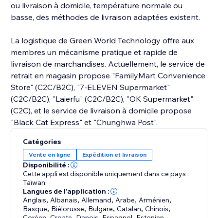
ou livraison à domicile, température normale ou
basse, des méthodes de livraison adaptées existent.
La logistique de Green World Technology offre aux
membres un mécanisme pratique et rapide de
livraison de marchandises. Actuellement, le service de
retrait en magasin propose "FamilyMart Convenience
Store" (C2C/B2C), "7-ELEVEN Supermarket"
(C2C/B2C), "Laierfu" (C2C/B2C), "OK Supermarket"
(C2C), et le service de livraison à domicile propose
"Black Cat Express" et "Chunghwa Post".
Catégories
Vente en ligne
Expédition et livraison
Disponibilité :
Cette appli est disponible uniquement dans ce pays :
Taïwan.
Langues de l'application :
Anglais
,
Albanais
,
Allemand
,
Arabe
,
Arménien
,
Basque
,
Biélorusse
,
Bulgare
,
Catalan
,
Chinois
,
Coréen
,
Croate
,
Danois
,
Espagnol
,
Estonien
,