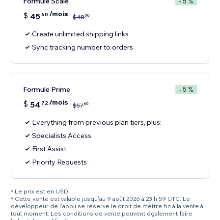
Formule Scale
- 5 %
/mois
$
45
60
00
$
48
Create unlimited shipping links
Sync tracking number to orders
Formule Prime
- 5 %
/mois
$
54
72
60
$
57
Everything from previous plan tiers, plus:
Specialists Access
First Assist
Priority Requests
* Le prix est en USD.
* Cette vente est valable jusqu'au 9 août 2026 à 23 h 59 UTC. Le
développeur de l'appli se réserve le droit de mettre fin à la vente à
tout moment. Les conditions de vente peuvent également faire