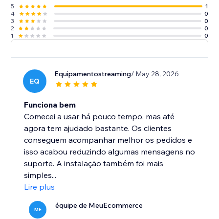
5
1
4
0
3
0
2
0
1
0
Equipamentostreaming
/ May 28, 2026
EQ
Funciona bem
Comecei a usar há pouco tempo, mas até
agora tem ajudado bastante. Os clientes
conseguem acompanhar melhor os pedidos e
isso acabou reduzindo algumas mensagens no
suporte. A instalação também foi mais
simples...
Lire plus
équipe de MeuEcommerce
ME