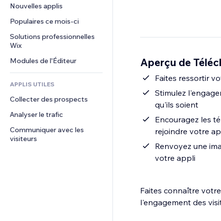
Conversion
Solutions d'entreposage
Nouvelles applis
PDF
Effets sur images
Chat
Dropshipping
Partage de fichiers
Populaires ce mois‑ci
Boutons et menus
Commentaires
Tarifs et abonnement
Actualités
Bannières et badges
Solutions professionnelles 
Téléphone
Financement participatif
Wix
Services de contenu
Calculateurs
Communauté
Alimentation et boissons
Aperçu de Téléch
Modules de l'Éditeur
Effets de texte
Rechercher
Avis et commentaires
Météo
Faites ressortir v
CRM
APPLIS UTILES
Graphiques et tableaux
Stimulez l'engage
Collecter des prospects
qu'ils soient
Analyser le trafic
Encouragez les t
Communiquer avec les 
rejoindre votre ap
visiteurs
Renvoyez une imag
votre appli
Faites connaître votre
l'engagement des visi