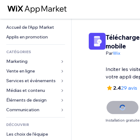
Accueil de l'App Market
Télécharger
Applis en promotion
mobile
CATÉGORIES
Par
Wix
Marketing
Inciter les visi
Vente en ligne
Publicités
votre appli dep
Mobile
Services et événements
Applis pour les boutiques
2.4
29 avis
Données analytiques
Expédition et livraison
Médias et contenu
Hôtels
Réseaux sociaux
Boutons Vente
Événements
Éléments de design
Galerie
Référencement (SEO)
Cours en ligne
Restaurants
Musique
Cartes et navigation
Communication 
Engagement
Impression à la demande
Immobilier
Podcasts
Confidentialité
Formulaires
Installation gratuite
Classement de sites
Comptabilité
DÉCOUVRIR
Réservations
Photographie
Horloge
Blog
E-mail
Coupons et fidélisation
Les choix de l'équipe
Vidéo
Modèles de pages
Sondages