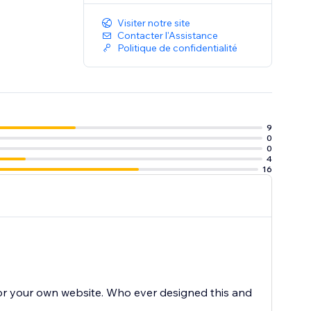
Visiter notre site
Contacter l'Assistance
Politique de confidentialité
9
0
0
4
16
for your own website. Who ever designed this and