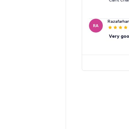
Razafarha
RA
Very goo