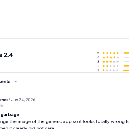
5
e 2.4
4
3
2
1
cents
james
/ Jun 24, 2026
 garbage
nge the image of the generic app so it looks totally wrong 
d it clearly did not care.