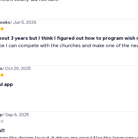
books
/ Jun 5, 2026
bout 3 years but I think I figured out how to program wish 
ope I can compete with the churches and make one of the n
s
/ Oct 20, 2025
l app
up
/ Sep 6, 2025
!!!
ge the design layout, it drives me crazy! Nor the language use