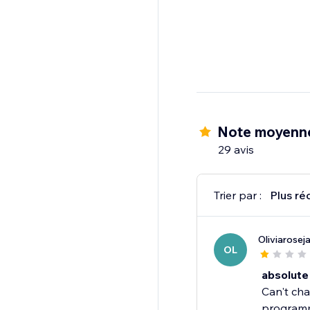
Note moyenn
29 avis
Trier par :
Plus ré
Oliviarose
OL
absolute
Can't cha
programme