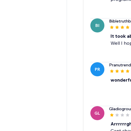
Bibletruth
BI
It took a
Well I h
Pranutrend
PR
wonderfu
Gladiogro
GL
Arrrrrrgh
Cant chan