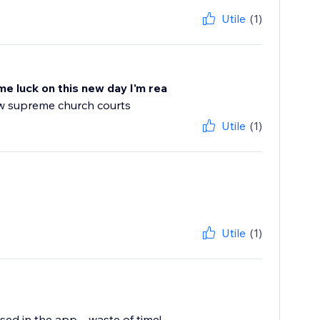
Utile
(1)
me luck on this new day I'm rea
ew supreme church courts
Utile
(1)
Utile
(1)
d in the app.... waste of time!