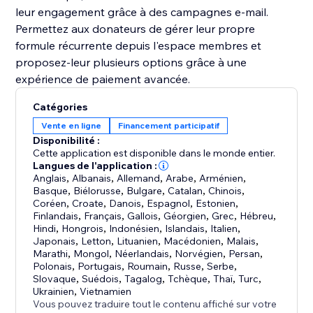
leur engagement grâce à des campagnes e‑mail.
Permettez aux donateurs de gérer leur propre
formule récurrente depuis l'espace membres et
proposez-leur plusieurs options grâce à une
expérience de paiement avancée.
Catégories
Vente en ligne
Financement participatif
Disponibilité :
Cette application est disponible dans le monde entier.
Langues de l'application :
Anglais
,
Albanais
,
Allemand
,
Arabe
,
Arménien
,
Basque
,
Biélorusse
,
Bulgare
,
Catalan
,
Chinois
,
Coréen
,
Croate
,
Danois
,
Espagnol
,
Estonien
,
Finlandais
,
Français
,
Gallois
,
Géorgien
,
Grec
,
Hébreu
,
Hindi
,
Hongrois
,
Indonésien
,
Islandais
,
Italien
,
Japonais
,
Letton
,
Lituanien
,
Macédonien
,
Malais
,
Marathi
,
Mongol
,
Néerlandais
,
Norvégien
,
Persan
,
Polonais
,
Portugais
,
Roumain
,
Russe
,
Serbe
,
Slovaque
,
Suédois
,
Tagalog
,
Tchèque
,
Thaï
,
Turc
,
Ukrainien
,
Vietnamien
Vous pouvez traduire tout le contenu affiché sur votre