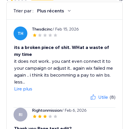
Trier par :
Plus récents
Thesdicinc
/ Feb 15, 2026
TH
its a broken piece of shit. WHat a waste of
my time
it does not work.. you cant even connect it to
your campaign or adjust it.. again wix failed me
again .. i think its becomming a pay to win bs.
less...
Lire plus
Utile
(8)
Rightonmission
/ Feb 6, 2026
RI
Thank you Page text edit?