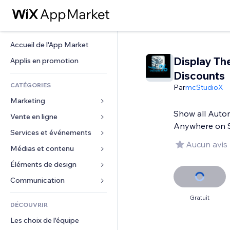
Accueil de l'App Market
Display Th
Applis en promotion
Discounts
CATÉGORIES
Par
mcStudioX
Marketing
Show all Auto
Vente en ligne
Publicités
Anywhere on S
Mobile
Services et événements
Applis pour les boutiques
Aucun avis
Données analytiques
Expédition et livraison
Médias et contenu
Hôtels
Réseaux sociaux
Boutons Vente
Événements
Éléments de design
Galerie
Référencement (SEO)
Cours en ligne
Restaurants
Musique
Cartes et navigation
Communication 
Engagement
Impression à la demande
Immobilier
Podcasts
Confidentialité
Formulaires
Gratuit
Classement de sites
Comptabilité
DÉCOUVRIR
Réservations
Photographie
Horloge
Blog
E-mail
Coupons et fidélisation
Les choix de l'équipe
Vidéo
Modèles de pages
Sondages