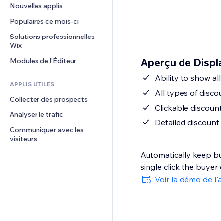
Conversion
Solutions d'entreposage
Nouvelles applis
PDF
Effets sur images
Chat
Dropshipping
Partage de fichiers
Populaires ce mois‑ci
Boutons et menus
Commentaires
Tarifs et abonnement
Actualités
Bannières et badges
Solutions professionnelles 
Téléphone
Financement participatif
Wix
Services de contenu
Calculateurs
Communauté
Alimentation et boissons
Aperçu de Displ
Modules de l'Éditeur
Effets de texte
Rechercher
Avis et commentaires
Météo
Ability to show a
CRM
APPLIS UTILES
Graphiques et tableaux
All types of disc
Collecter des prospects
Clickable discoun
Analyser le trafic
Detailed discount
Communiquer avec les 
visiteurs
Automatically keep buye
Voir la démo de l'