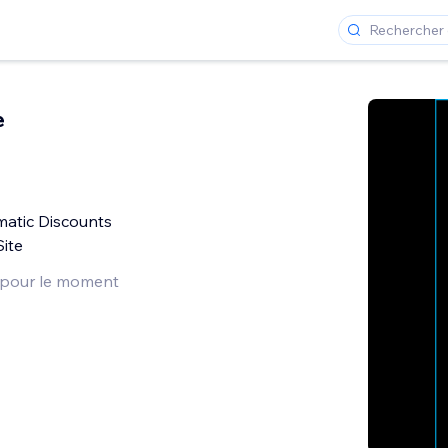
e
matic Discounts
ite
 pour le moment