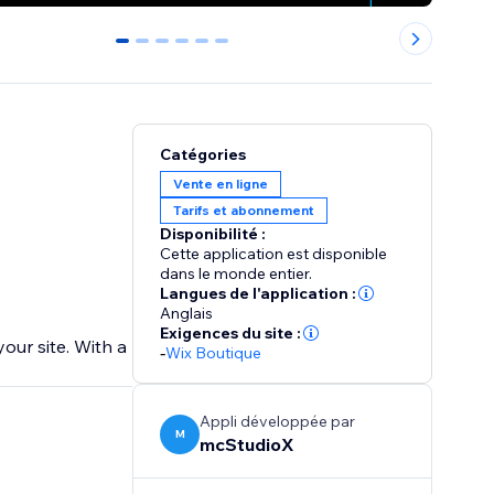
0
1
2
3
4
5
Catégories
Vente en ligne
Tarifs et abonnement
Disponibilité :
Cette application est disponible
dans le monde entier.
Langues de l'application :
Anglais
Exigences du site :
te. With a
-
Wix Boutique
Appli développée par
M
mcStudioX