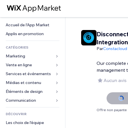
Accueil de l'App Market
Disconnec
Applis en promotion
Integration
CATÉGORIES
Par
Constacloud 
Marketing
Our complete 
Vente en ligne
Publicités
management t
Mobile
Services et événements
Applis pour les boutiques
Aucun avis
Données analytiques
Expédition et livraison
Médias et contenu
Hôtels
Réseaux sociaux
Boutons Vente
Événements
Éléments de design
Galerie
Référencement (SEO)
Cours en ligne
Restaurants
Musique
Cartes et navigation
Communication 
Engagement
Impression à la demande
Immobilier
Podcasts
Confidentialité
Formulaires
Offre non payante
Classement de sites
Comptabilité
DÉCOUVRIR
Réservations
Photographie
Horloge
Blog
E-mail
Coupons et fidélisation
Les choix de l'équipe
Vidéo
Modèles de pages
Sondages