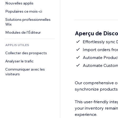
Conversion
Solutions d'entreposage
Nouvelles applis
PDF
Effets sur images
Chat
Dropshipping
Partage de fichiers
Populaires ce mois‑ci
Boutons et menus
Commentaires
Tarifs et abonnement
Actualités
Bannières et badges
Solutions professionnelles 
Téléphone
Financement participatif
Wix
Services de contenu
Calculateurs
Communauté
Alimentation et boissons
Aperçu de Disco
Modules de l'Éditeur
Effets de texte
Rechercher
Avis et commentaires
Météo
Effortlessly sync 
CRM
APPLIS UTILES
Graphiques et tableaux
Import orders fro
Collecter des prospects
Automate Product
Analyser le trafic
Automate Custom
Communiquer avec les 
visiteurs
Our comprehensive or
synchronize products 
This user-friendly int
your inventory remain
experience.