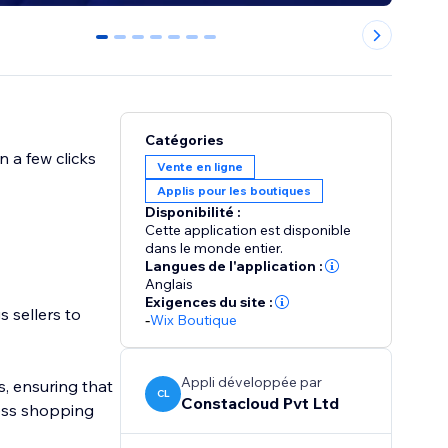
0
1
2
3
4
5
6
Catégories
n a few clicks
Vente en ligne
Applis pour les boutiques
Disponibilité :
Cette application est disponible
dans le monde entier.
Langues de l'application :
Anglais
Exigences du site :
 sellers to
-
Wix Boutique
Appli développée par
s, ensuring that
CL
Constacloud Pvt Ltd
less shopping