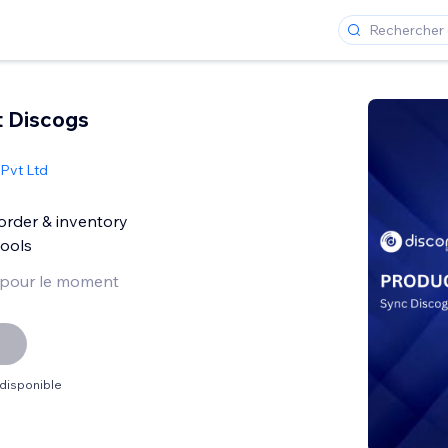
t Discogs
Pvt Ltd
order & inventory
ools
 pour le moment
 disponible