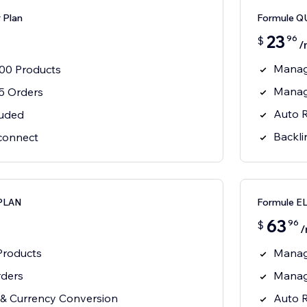
 Plan
Formule 
23
96
$
/
Manag
00 Products
Manag
5 Orders
Auto R
luded
Backli
sconnect
PLAN
Formule E
63
96
$
/
roducts
Manag
ders
Manag
 & Currency Conversion
Auto R