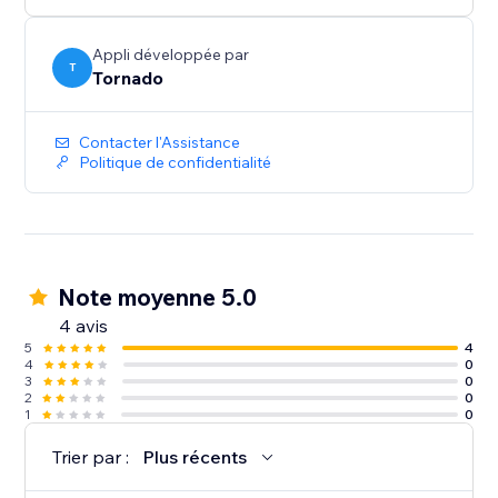
Appli développée par
T
Tornado
Contacter l'Assistance
Politique de confidentialité
Note moyenne 5.0
4 avis
5
4
4
0
3
0
2
0
1
0
Trier par :
Plus récents