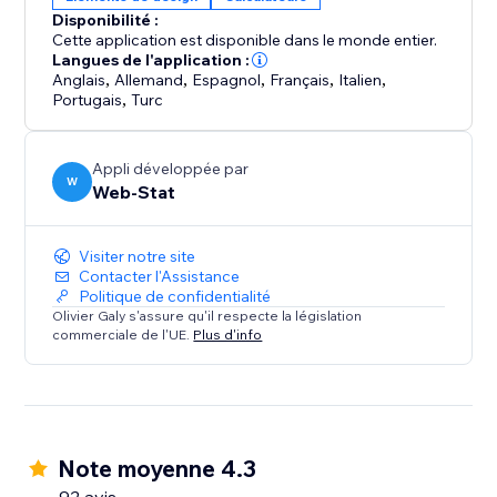
installé, le module fonctionne automatiquement sur
Disponibilité :
tout votre site.
Cette application est disponible dans le monde entier.
Langues de l'application :
Choisissez entre deux modes :
Anglais
,
Allemand
,
Espagnol
,
Français
,
Italien
,
Portugais
,
Turc
• Automatique (plan Pro) : détecte la devise du visiteur
et ajoute le prix converti à côté (ou à la place) du prix
Appli développée par
W
original sur toutes les pages.
Web-Stat
• Manuel (Gratuit) : un widget personnalisable avec
Visiter notre site
taux à jour permettant aux visiteurs de consulter
Contacter l'Assistance
facilement les conversions.
Politique de confidentialité
Olivier Galy s'assure qu'il respecte la législation
commerciale de l'UE.
Plus d'info
Note moyenne 4.3