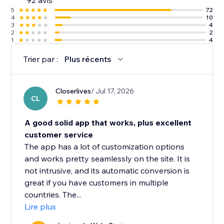
92 avis
5
72
4
10
3
4
2
2
1
4
Trier par :
Plus récents
Closerlives
/ Jul 17, 2026
CL
A good solid app that works, plus excellent
customer service
The app has a lot of customization options
and works pretty seamlessly on the site. It is
not intrusive, and its automatic conversion is
great if you have customers in multiple
countries. The...
Lire plus