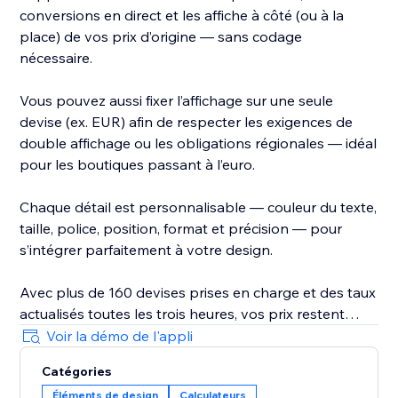
conversions en direct et les affiche à côté (ou à la
place) de vos prix d’origine — sans codage
nécessaire.
Vous pouvez aussi fixer l’affichage sur une seule
devise (ex. EUR) afin de respecter les exigences de
double affichage ou les obligations régionales — idéal
pour les boutiques passant à l’euro.
Chaque détail est personnalisable — couleur du texte,
taille, police, position, format et précision — pour
s’intégrer parfaitement à votre design.
Avec plus de 160 devises prises en charge et des taux
actualisés toutes les trois heures, vos prix restent
toujours exacts.
Voir la démo de l'appli
Catégories
La configuration prend quelques minutes — une fois
Éléments de design
Calculateurs