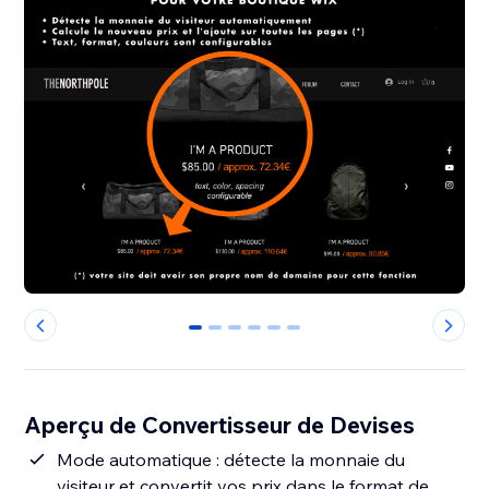
0
1
2
3
4
5
Aperçu de Convertisseur de Devises
Mode automatique : détecte la monnaie du
visiteur et convertit vos prix dans le format de