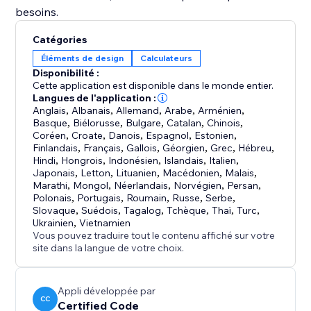
besoins.
Catégories
Éléments de design
Calculateurs
Disponibilité :
Cette application est disponible dans le monde entier.
Langues de l'application :
Anglais
,
Albanais
,
Allemand
,
Arabe
,
Arménien
,
Basque
,
Biélorusse
,
Bulgare
,
Catalan
,
Chinois
,
Coréen
,
Croate
,
Danois
,
Espagnol
,
Estonien
,
Finlandais
,
Français
,
Gallois
,
Géorgien
,
Grec
,
Hébreu
,
Hindi
,
Hongrois
,
Indonésien
,
Islandais
,
Italien
,
Japonais
,
Letton
,
Lituanien
,
Macédonien
,
Malais
,
Marathi
,
Mongol
,
Néerlandais
,
Norvégien
,
Persan
,
Polonais
,
Portugais
,
Roumain
,
Russe
,
Serbe
,
Slovaque
,
Suédois
,
Tagalog
,
Tchèque
,
Thaï
,
Turc
,
Ukrainien
,
Vietnamien
Vous pouvez traduire tout le contenu affiché sur votre
site dans la langue de votre choix.
Appli développée par
CC
Certified Code