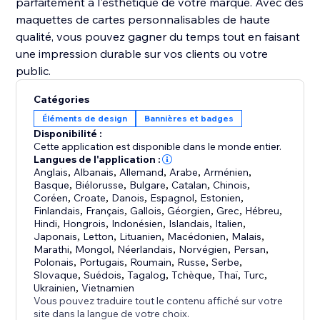
parfaitement à l'esthétique de votre marque. Avec des
maquettes de cartes personnalisables de haute
qualité, vous pouvez gagner du temps tout en faisant
une impression durable sur vos clients ou votre
public.
Catégories
Éléments de design
Bannières et badges
Disponibilité :
Cette application est disponible dans le monde entier.
Langues de l'application :
Anglais
,
Albanais
,
Allemand
,
Arabe
,
Arménien
,
Basque
,
Biélorusse
,
Bulgare
,
Catalan
,
Chinois
,
Coréen
,
Croate
,
Danois
,
Espagnol
,
Estonien
,
Finlandais
,
Français
,
Gallois
,
Géorgien
,
Grec
,
Hébreu
,
Hindi
,
Hongrois
,
Indonésien
,
Islandais
,
Italien
,
Japonais
,
Letton
,
Lituanien
,
Macédonien
,
Malais
,
Marathi
,
Mongol
,
Néerlandais
,
Norvégien
,
Persan
,
Polonais
,
Portugais
,
Roumain
,
Russe
,
Serbe
,
Slovaque
,
Suédois
,
Tagalog
,
Tchèque
,
Thaï
,
Turc
,
Ukrainien
,
Vietnamien
Vous pouvez traduire tout le contenu affiché sur votre
site dans la langue de votre choix.