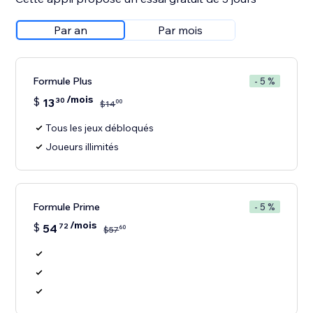
Par an
Par mois
Formule Plus
- 5 %
/mois
$
13
30
00
$
14
Tous les jeux débloqués
Joueurs illimités
Formule Prime
- 5 %
/mois
$
54
72
60
$
57