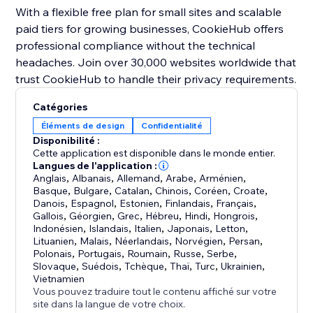
With a flexible free plan for small sites and scalable
paid tiers for growing businesses, CookieHub offers
professional compliance without the technical
headaches. Join over 30,000 websites worldwide that
trust CookieHub to handle their privacy requirements.
Catégories
Éléments de design
Confidentialité
Disponibilité :
Cette application est disponible dans le monde entier.
Langues de l'application :
Anglais
,
Albanais
,
Allemand
,
Arabe
,
Arménien
,
Basque
,
Bulgare
,
Catalan
,
Chinois
,
Coréen
,
Croate
,
Danois
,
Espagnol
,
Estonien
,
Finlandais
,
Français
,
Gallois
,
Géorgien
,
Grec
,
Hébreu
,
Hindi
,
Hongrois
,
Indonésien
,
Islandais
,
Italien
,
Japonais
,
Letton
,
Lituanien
,
Malais
,
Néerlandais
,
Norvégien
,
Persan
,
Polonais
,
Portugais
,
Roumain
,
Russe
,
Serbe
,
Slovaque
,
Suédois
,
Tchèque
,
Thaï
,
Turc
,
Ukrainien
,
Vietnamien
Vous pouvez traduire tout le contenu affiché sur votre
site dans la langue de votre choix.