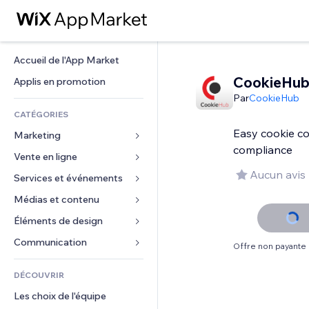
Accueil de l'App Market
CookieHu
Applis en promotion
Par
CookieHub
CATÉGORIES
Easy cookie co
Marketing
compliance
Vente en ligne
Publicités
Aucun avis
Mobile
Services et événements
Applis pour les boutiques
Données analytiques
Expédition et livraison
Médias et contenu
Hôtels
Réseaux sociaux
Boutons Vente
Événements
Éléments de design
Galerie
Référencement (SEO)
Cours en ligne
Restaurants
Musique
Cartes et navigation
Communication 
Offre non payante
Engagement
Impression à la demande
Immobilier
Podcasts
Confidentialité
Formulaires
Classement de sites
Comptabilité
DÉCOUVRIR
Réservations
Photographie
Horloge
Blog
E-mail
Coupons et fidélisation
Les choix de l'équipe
Vidéo
Modèles de pages
Sondages