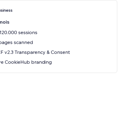
siness
mois
120.000 sessions
 pages scanned
F v2.3 Transparency & Consent
e CookieHub branding