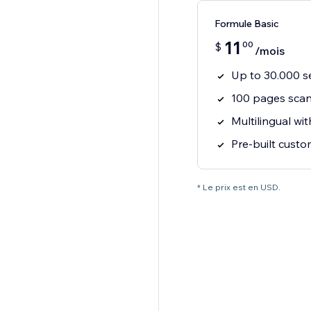
Formule Basic
11
00
$
/mois
Up to 30.000 s
100 pages sca
Multilingual wi
Pre-built cust
* Le prix est en USD.