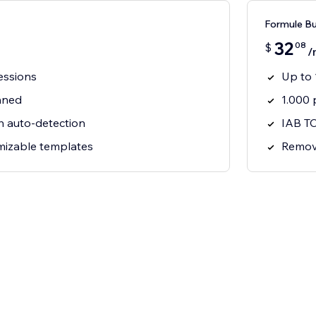
Formule Bu
32
08
$
/
essions
Up to 
nned
1.000
th auto-detection
IAB TC
omizable templates
Remov