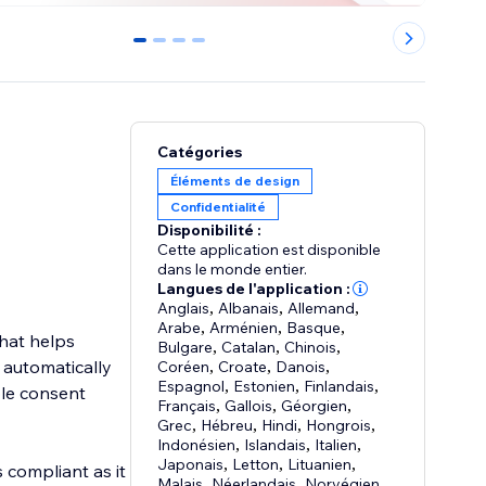
0
1
2
3
Catégories
Éléments de design
Confidentialité
Disponibilité :
Cette application est disponible
dans le monde entier.
Langues de l'application :
Anglais
,
Albanais
,
Allemand
,
Arabe
,
Arménien
,
Basque
,
hat helps
Bulgare
,
Catalan
,
Chinois
,
 automatically
Coréen
,
Croate
,
Danois
,
Espagnol
,
Estonien
,
Finlandais
,
ble consent
Français
,
Gallois
,
Géorgien
,
Grec
,
Hébreu
,
Hindi
,
Hongrois
,
Indonésien
,
Islandais
,
Italien
,
Japonais
,
Letton
,
Lituanien
,
 compliant as it
Malais
,
Néerlandais
,
Norvégien
,