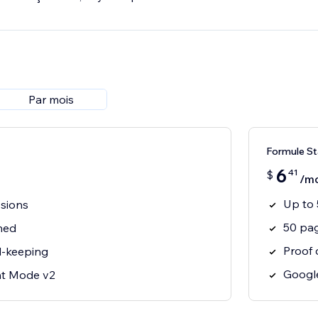
Par mois
Formule St
6
41
$
/mo
Up to 
ssions
50 pa
ned
Proof 
d-keeping
Googl
t Mode v2