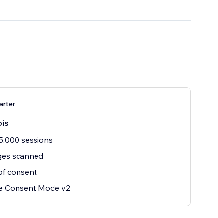
arter
is
5.000 sessions
ges scanned
of consent
e Consent Mode v2