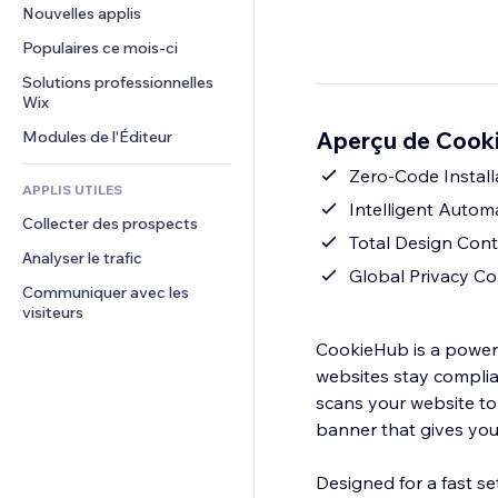
Conversion
Solutions d'entreposage
Nouvelles applis
PDF
Effets sur images
Chat
Dropshipping
Partage de fichiers
Populaires ce mois‑ci
Boutons et menus
Commentaires
Tarifs et abonnement
Actualités
Bannières et badges
Solutions professionnelles 
Téléphone
Financement participatif
Wix
Services de contenu
Calculateurs
Communauté
Alimentation et boissons
Aperçu de Cook
Modules de l'Éditeur
Effets de texte
Rechercher
Avis et commentaires
Météo
Zero-Code Install
CRM
APPLIS UTILES
Graphiques et tableaux
Intelligent Auto
Collecter des prospects
Total Design Cont
Analyser le trafic
Global Privacy C
Communiquer avec les 
visiteurs
CookieHub is a power
websites stay complia
scans your website to
banner that gives your 
Designed for a fast se