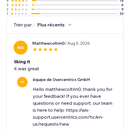
4
14
3
6
2
9
1
33
Trier par :
Plus récents
Matthewcoltrin0
/ Aug 5, 2026
MA
liking it
it was great
équipe de Usercentrics GmbH
US
Hello matthewcoltrin0, thank you for
your feedback! If you ever have
questions or need support, our team
is here to help: https://wix-
support.usercentrics.com/hc/en-
us/requests/new