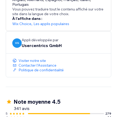
supports — ordinateur comme mobile — pour
Portugais
garantir une expérience cohérente et intuitive. Un
Vous pouvez traduire tout le contenu affiché sur votre
widget de confidentialité intégré permet à vos
site dans la langue de votre choix.
À l'affiche dans :
visiteurs de modifier leurs préférences de
Wix Choice
,
Les applis populaires
consentement.
Restez maître de votre conformité dans un paysage
Appli développée par
UG
réglementaire en constante évolution : nos rapports
Usercentrics GmbH
de détection mensuels identifient toutes les
technologies nécessitant un consentement — pour
Visiter notre site
une conformité continue, en toute simplicité.
Contacter l'Assistance
Politique de confidentialité
Note moyenne 4.5
341 avis
5
279