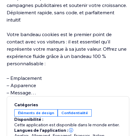
campagnes publicitaires et soutenir votre croissance.
Déploiement rapide, sans code, et parfaitement
intuitif.
Votre bandeau cookies est le premier point de
contact avec vos visiteurs : il est essentiel qu'il
représente votre marque à sa juste valeur. Offrez une
expérience fluide grâce à un bandeau 100 %
personnalisable :
– Emplacement
– Apparence
– Message
– Libellés des boutons
Catégories
– Position et icône du déclencheur d’accès aux
Éléments de design
Confidentialité
préférences
Disponibilité :
Cette application est disponible dans le monde entier.
Le bandeau s’ajuste automatiquement à tous les
Langues de l'application :
Anglais
,
Allemand
,
Espagnol
,
Français
,
Italien
,