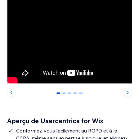
0
1
2
3
4
Aperçu de Usercentrics for Wix
Conformez-vous facilement au RGPD et à la
CCPA, même sans expertise juridique, et alignez-