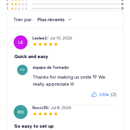
2
0
1
0
Trier par :
Plus récents
Leslee2
/ Jul 10, 2026
LE
Quick and easy
équipe de Tornado
TO
Thanks for making us smile 💛 We
really appreciate it!
Utile
(2)
Rocci35
/ Jul 8, 2026
RO
So easy to set up