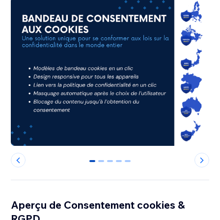
0
1
2
3
4
Aperçu de Consentement cookies &
RGPD