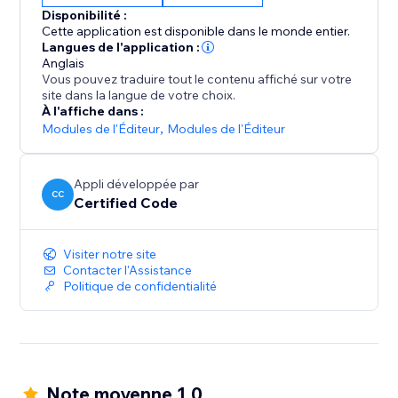
Disponibilité :
Faites passer votre édition de texte au niveau
Cette application est disponible dans le monde entier.
supérieur — ajoutez Convert Case dès aujourd'hui et
Langues de l'application :
Anglais
profitez d'une conversion de casse instantanée et
Vous pouvez traduire tout le contenu affiché sur votre
fluide.
site dans la langue de votre choix.
À l'affiche dans :
Modules de l'Éditeur
,
Modules de l'Éditeur
Appli développée par
CC
Certified Code
Visiter notre site
Contacter l'Assistance
Politique de confidentialité
Note moyenne 1.0