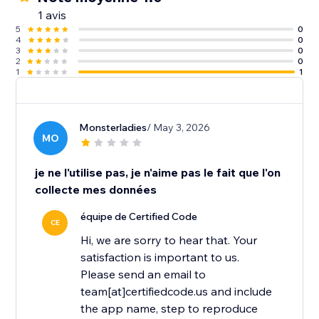
1 avis
5
0
4
0
3
0
2
0
1
1
Monsterladies
/ May 3, 2026
MO
je ne l'utilise pas, je n'aime pas le fait que l'on
collecte mes données
équipe de Certified Code
CE
Hi, we are sorry to hear that. Your
satisfaction is important to us.
Please send an email to
team[at]certifiedcode.us and include
the app name, step to reproduce