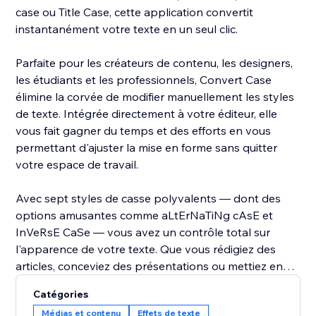
case ou Title Case, cette application convertit
instantanément votre texte en un seul clic.
Parfaite pour les créateurs de contenu, les designers,
les étudiants et les professionnels, Convert Case
élimine la corvée de modifier manuellement les styles
de texte. Intégrée directement à votre éditeur, elle
vous fait gagner du temps et des efforts en vous
permettant d'ajuster la mise en forme sans quitter
votre espace de travail.
Avec sept styles de casse polyvalents — dont des
options amusantes comme aLtErNaTiNg cAsE et
InVeRsE CaSe — vous avez un contrôle total sur
l'apparence de votre texte. Que vous rédigiez des
articles, conceviez des présentations ou mettiez en
forme des documents, Convert Case rend cela rapide,
Catégories
simple et sans erreur.
Médias et contenu
Effets de texte