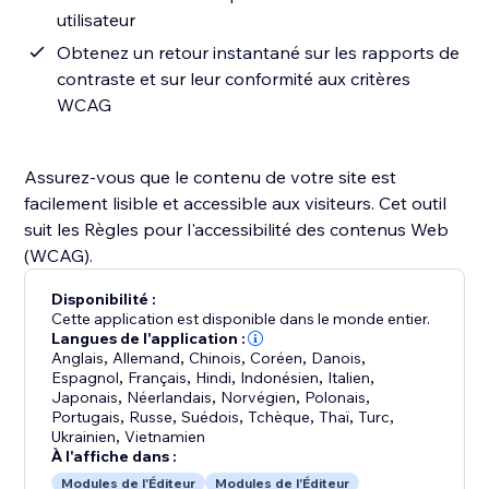
utilisateur
Obtenez un retour instantané sur les rapports de
contraste et sur leur conformité aux critères
WCAG
Assurez-vous que le contenu de votre site est
facilement lisible et accessible aux visiteurs. Cet outil
suit les Règles pour l'accessibilité des contenus Web
(WCAG).
Disponibilité :
Cette application est disponible dans le monde entier.
Langues de l'application :
Anglais
,
Allemand
,
Chinois
,
Coréen
,
Danois
,
Espagnol
,
Français
,
Hindi
,
Indonésien
,
Italien
,
Japonais
,
Néerlandais
,
Norvégien
,
Polonais
,
Portugais
,
Russe
,
Suédois
,
Tchèque
,
Thaï
,
Turc
,
Ukrainien
,
Vietnamien
À l'affiche dans :
Modules de l'Éditeur
Modules de l'Éditeur