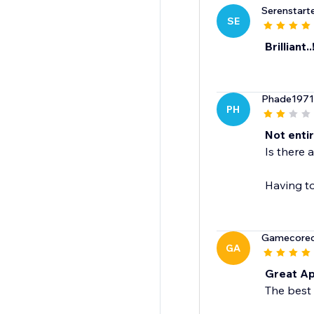
Serenstart
SE
Brilliant..
Phade1971
PH
Not enti
Is there 
Having to
Gamecorec
GA
Great Ap
The best 