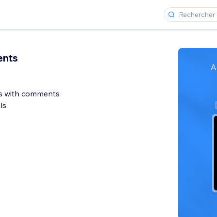
ents
rs with comments
ls