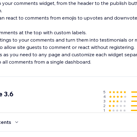
in your comments widget, from the header to the publish bu
.
an react to comments from emojis to upvotes and downvote
omments at the top with custom labels.
tings to your comments and turn them into testimonials or m
o allow site guests to comment or react without registering.
s as you need to any page and customize each widget separ
o all comments from a single dashboard.
5
 3.6
4
3
2
1
cents