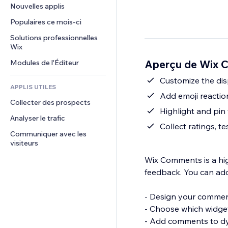
Conversion
Solutions d'entreposage
Nouvelles applis
PDF
Effets sur images
Chat
Dropshipping
Partage de fichiers
Populaires ce mois‑ci
Boutons et menus
Commentaires
Tarifs et abonnement
Actualités
Bannières et badges
Solutions professionnelles 
Téléphone
Financement participatif
Wix
Services de contenu
Calculateurs
Communauté
Alimentation et boissons
Aperçu de Wix 
Modules de l'Éditeur
Effets de texte
Rechercher
Avis et commentaires
Météo
Customize the dis
CRM
APPLIS UTILES
Graphiques et tableaux
Add emoji reactio
Collecter des prospects
Highlight and pi
Analyser le trafic
Collect ratings, 
Communiquer avec les 
visiteurs
Wix Comments is a hig
feedback. You can add
- Design your comment
- Choose which widget
- Add comments to dy