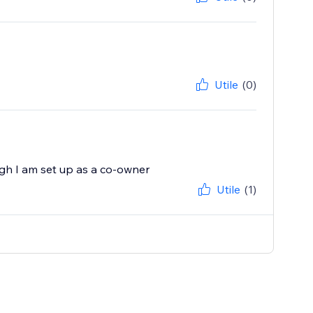
Utile
(0)
ough I am set up as a co-owner
Utile
(1)