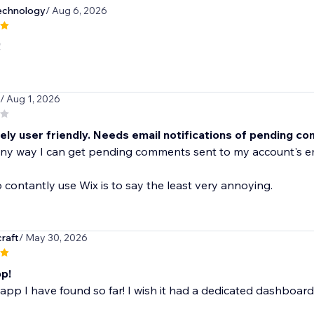
echnology
/ Aug 6, 2026
!
/ Aug 1, 2026
rely user friendly. Needs email notifications of pending c
any way I can get pending comments sent to my account's e
 contantly use Wix is to say the least very annoying.
raft
/ May 30, 2026
p!
app I have found so far! I wish it had a dedicated dashboard