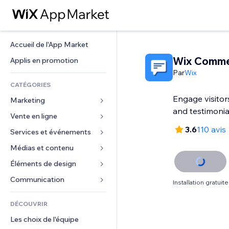
Accueil de l'App Market
Wix Comm
Applis en promotion
Par
Wix
CATÉGORIES
Engage visito
Marketing
and testimonia
Vente en ligne
Publicités
3.6
110 avis
Mobile
Services et événements
Applis pour les boutiques
Données analytiques
Expédition et livraison
Médias et contenu
Hôtels
Réseaux sociaux
Boutons Vente
Événements
Éléments de design
Galerie
Référencement (SEO)
Cours en ligne
Restaurants
Musique
Cartes et navigation
Communication 
Installation gratuite
Engagement
Impression à la demande
Immobilier
Podcasts
Confidentialité
Formulaires
Classement de sites
Comptabilité
DÉCOUVRIR
Réservations
Photographie
Horloge
Blog
E-mail
Coupons et fidélisation
Les choix de l'équipe
Vidéo
Modèles de pages
Sondages