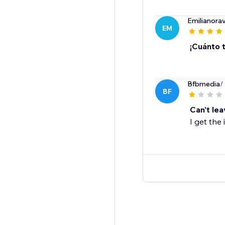
Emilianorav
EM
¡Cuánto 
Bfbmedia
/
BF
Can't le
I get the