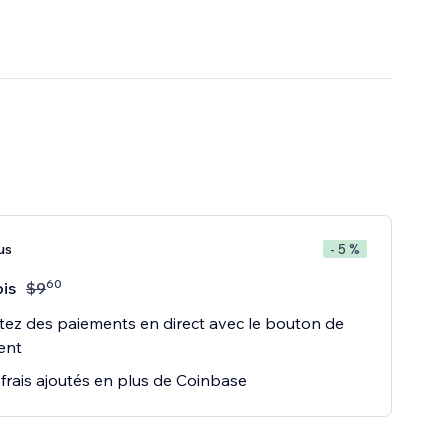
us
- 5 %
60
is
$
9
ez des paiements en direct avec le bouton de
ent
frais ajoutés en plus de Coinbase