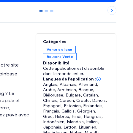
0
1
2
Catégories
Vente en ligne
Boutons Vente
Disponibilité :
otre site
Cette application est disponible
Coinbase
dans le monde entier.
Langues de l'application :
Anglais
,
Albanais
,
Allemand
,
Arabe
,
Arménien
,
Basque
,
ng ? Le
Biélorusse
,
Bulgare
,
Catalan
,
rapide et
Chinois
,
Coréen
,
Croate
,
Danois
,
Espagnol
,
Estonien
,
Finlandais
,
erce,
Français
,
Gallois
,
Géorgien
,
yez payé avec
Grec
,
Hébreu
,
Hindi
,
Hongrois
,
Indonésien
,
Islandais
,
Italien
,
Japonais
,
Letton
,
Lituanien
,
Macédonien
,
Malais
,
Marathi
,