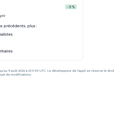
- 5 %
60
7
x précédents, plus :
alistes
itaires
squ'au 9 août 2026 à 23 h 59 UTC. Le développeur de l'appli se réserve le droi
bjet de modifications.