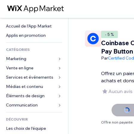
Accueil de l'App Market
- 5 %
Applis en promotion
Coinbase 
CATÉGORIES
Pay Button
Par
Certified Co
Marketing
Vente en ligne
Publicités
Offrez un paie
Mobile
Services et événements
Applis pour les boutiques
achats et don
Données analytiques
Expédition et livraison
Médias et contenu
Hôtels
Aucun avis
Réseaux sociaux
Boutons Vente
Événements
Éléments de design
Galerie
Référencement (SEO)
Cours en ligne
Restaurants
Musique
Cartes et navigation
Communication 
Engagement
Impression à la demande
Immobilier
Podcasts
Confidentialité
Formulaires
Classement de sites
Comptabilité
DÉCOUVRIR
Réservations
Photographie
Horloge
Blog
Offre non payante
E-mail
Coupons et fidélisation
Les choix de l'équipe
Vidéo
Modèles de pages
Sondages