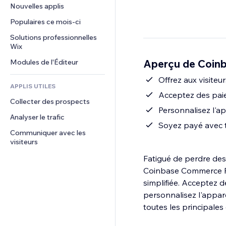
Conversion
Solutions d'entreposage
Nouvelles applis
PDF
Effets sur images
Chat
Dropshipping
Partage de fichiers
Populaires ce mois‑ci
Boutons et menus
Commentaires
Tarifs et abonnement
Actualités
Bannières et badges
Solutions professionnelles 
Téléphone
Financement participatif
Wix
Services de contenu
Calculateurs
Communauté
Alimentation et boissons
Aperçu de Coin
Modules de l'Éditeur
Effets de texte
Rechercher
Avis et commentaires
Météo
Offrez aux visiteu
CRM
APPLIS UTILES
Graphiques et tableaux
Acceptez des pai
Collecter des prospects
Personnalisez l'a
Analyser le trafic
Soyez payé avec t
Communiquer avec les 
visiteurs
Fatigué de perdre des
Coinbase Commerce Pay
simplifiée. Acceptez 
personnalisez l'appar
toutes les principales 