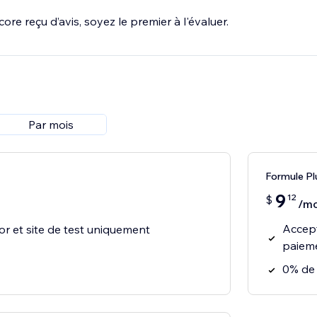
ore reçu d’avis, soyez le premier à l'évaluer.
Par mois
Formule Pl
9
12
$
/mo
Accept
or et site de test uniquement
paiem
0% de 