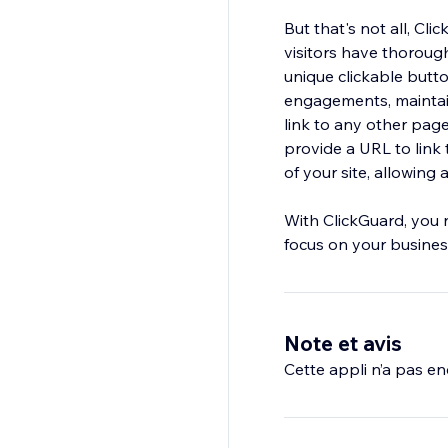
But that's not all, Cl
visitors have thoroug
unique clickable butt
engagements, maintain
link to any other page
provide a URL to link 
of your site, allowin
With ClickGuard, you 
focus on your busines
Note et avis
Cette appli n’a pas enc