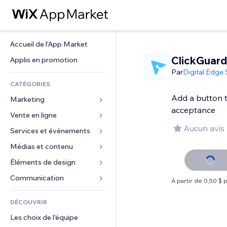
Accueil de l'App Market
ClickGuard
Applis en promotion
Par
Digital Edge 
CATÉGORIES
Add a button t
Marketing
acceptance
Vente en ligne
Publicités
Aucun avis
Mobile
Services et événements
Applis pour les boutiques
Données analytiques
Expédition et livraison
Médias et contenu
Hôtels
Réseaux sociaux
Boutons Vente
Événements
Éléments de design
Galerie
Référencement (SEO)
Cours en ligne
Restaurants
Musique
Cartes et navigation
Communication 
À partir de 0,50 $ 
Engagement
Impression à la demande
Immobilier
Podcasts
Confidentialité
Formulaires
Classement de sites
Comptabilité
DÉCOUVRIR
Réservations
Photographie
Horloge
Blog
E-mail
Coupons et fidélisation
Les choix de l'équipe
Vidéo
Modèles de pages
Sondages