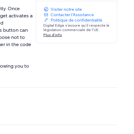
rity. Once
Visiter notre site
Contacter l'Assistance
get activates a
Politique de confidentialité
ed
Digital Edge s'assure qu'il respecte la
s button can
législation commerciale de l'UE.
Plus d'info
hoose not to
ger in the code
lowing you to