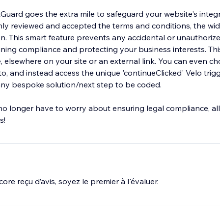
ickGuard goes the extra mile to safeguard your website's integ
hly reviewed and accepted the terms and conditions, the wid
on. This smart feature prevents any accidental or unauthoriz
ing compliance and protecting your business interests. Thi
, elsewhere on your site or an external link. You can even c
to, and instead access the unique 'continueClicked' Velo trig
g any bespoke solution/next step to be coded.
no longer have to worry about ensuring legal compliance, al
s!
ore reçu d’avis, soyez le premier à l'évaluer.