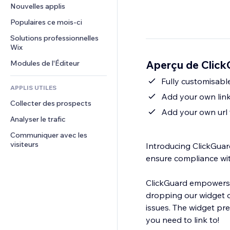
Conversion
Solutions d'entreposage
Nouvelles applis
PDF
Effets sur images
Chat
Dropshipping
Partage de fichiers
Populaires ce mois‑ci
Boutons et menus
Commentaires
Tarifs et abonnement
Actualités
Bannières et badges
Solutions professionnelles 
Téléphone
Financement participatif
Wix
Services de contenu
Calculateurs
Communauté
Alimentation et boissons
Aperçu de Click
Modules de l'Éditeur
Effets de texte
Rechercher
Avis et commentaires
Météo
Fully customisable
CRM
APPLIS UTILES
Graphiques et tableaux
Add your own link
Collecter des prospects
Add your own url t
Analyser le trafic
Communiquer avec les 
visiteurs
Introducing ClickGuar
ensure compliance wit
ClickGuard empowers w
dropping our widget on
issues. The widget pre
you need to link to!