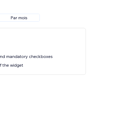
Par mois
hind mandatory checkboxes
f the widget