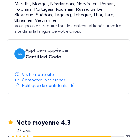
Marathi
,
Mongol
,
Néerlandais
,
Norvégien
,
Persan
,
Polonais
,
Portugais
,
Roumain
,
Russe
,
Serbe
,
Slovaque
,
Suédois
,
Tagalog
,
Tchèque
,
Thaï
,
Turc
,
Ukrainien
,
Vietnamien
Vous pouvez traduire tout le contenu affiché sur votre
site dans la langue de votre choix.
Appli développée par
CC
Certified Code
Visiter notre site
Contacter l'Assistance
Politique de confidentialité
Note moyenne 4.3
27 avis
5
23