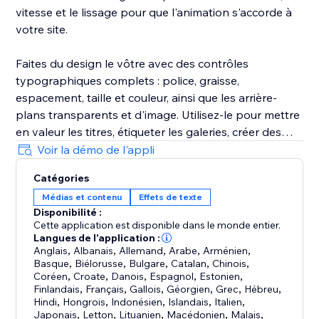
vitesse et le lissage pour que l'animation s'accorde à
votre site.
Faites du design le vôtre avec des contrôles
typographiques complets : police, graisse,
espacement, taille et couleur, ainsi que les arrière-
plans transparents et d'image. Utilisez-le pour mettre
en valeur les titres, étiqueter les galeries, créer des
sceaux pour les offres ou ajouter des micro-
Voir la démo de l'appli
interactions. Fonctionne parfaitement dans l'éditeur,
Catégories
sans code.
Médias et contenu
Effets de texte
Disponibilité :
Cette application est disponible dans le monde entier.
Langues de l'application :
Anglais
,
Albanais
,
Allemand
,
Arabe
,
Arménien
,
Basque
,
Biélorusse
,
Bulgare
,
Catalan
,
Chinois
,
Coréen
,
Croate
,
Danois
,
Espagnol
,
Estonien
,
Finlandais
,
Français
,
Gallois
,
Géorgien
,
Grec
,
Hébreu
,
Hindi
,
Hongrois
,
Indonésien
,
Islandais
,
Italien
,
Japonais
,
Letton
,
Lituanien
,
Macédonien
,
Malais
,