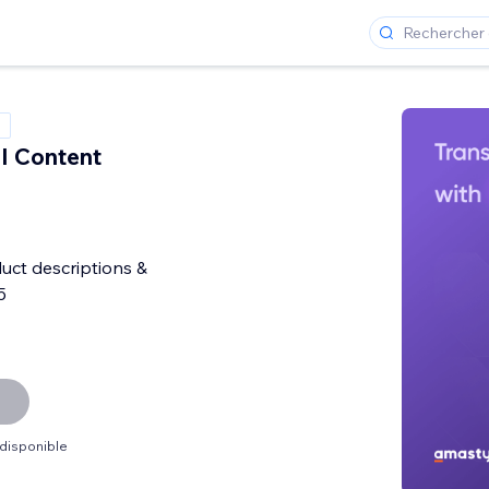
I Content
uct descriptions &
5
 disponible