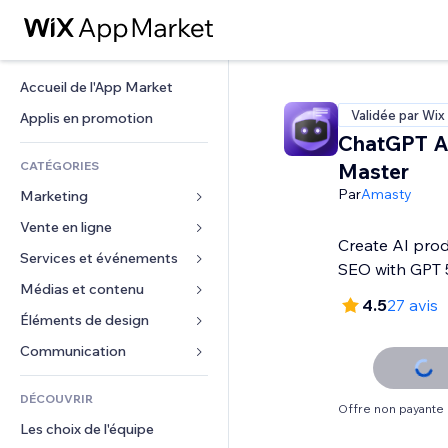
Accueil de l'App Market
Validée par Wix
Applis en promotion
ChatGPT A
CATÉGORIES
Master
Par
Amasty
Marketing
Vente en ligne
Publicités
Create AI prod
Mobile
Services et événements
Applis pour les boutiques
SEO with GPT 
Données analytiques
Expédition et livraison
Médias et contenu
Hôtels
4.5
27 avis
Réseaux sociaux
Boutons Vente
Événements
Éléments de design
Galerie
Référencement (SEO)
Cours en ligne
Restaurants
Musique
Cartes et navigation
Communication 
Engagement
Impression à la demande
Immobilier
Podcasts
Confidentialité
Formulaires
Classement de sites
Comptabilité
DÉCOUVRIR
Réservations
Photographie
Horloge
Blog
Offre non payante
E-mail
Coupons et fidélisation
Les choix de l'équipe
Vidéo
Modèles de pages
Sondages