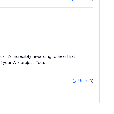
k! It’s incredibly rewarding to hear that
your Wix project. Your...
Utile
(0)