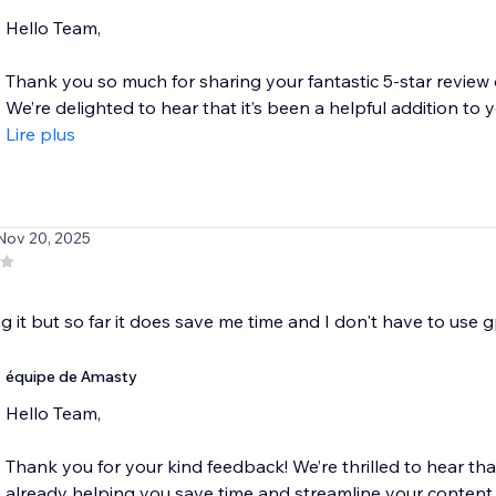
Hello Team,
Thank you so much for sharing your fantastic 5-star revie
We’re delighted to hear that it’s been a helpful addition to y
Lire plus
Nov 20, 2025
ting it but so far it does save me time and I don't have to use
équipe de Amasty
Hello Team,
Thank you for your kind feedback! We’re thrilled to hear t
already helping you save time and streamline your content cre