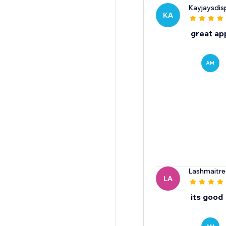
Kayjaysdis
KA
great ap
AM
Lashmaitre
LA
its good