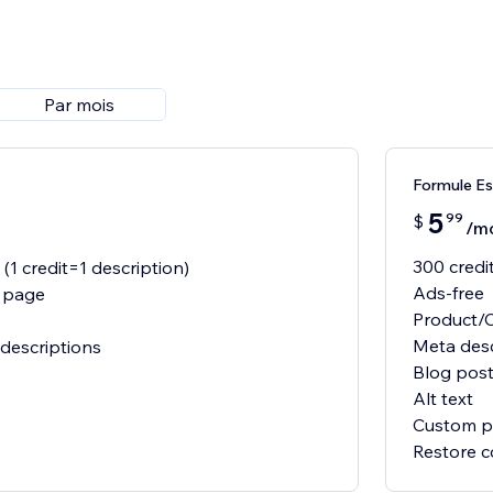
Par mois
Formule Es
5
99
$
/m
300 cred
(1 credit=1 description)
Ads-free
 page
Product/C
Meta desc
descriptions
Blog post
Alt text
Custom p
Restore c