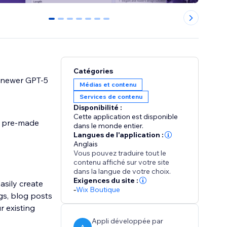
0
1
2
3
4
5
6
Catégories
r newer GPT-5
Médias et contenu
Services de contenu
Disponibilité :
Cette application est disponible
r pre-made
dans le monde entier.
Langues de l'application :
Anglais
Vous pouvez traduire tout le
contenu affiché sur votre site
dans la langue de votre choix.
Exigences du site :
sily create
-
Wix Boutique
gs, blog posts
r existing
Appli développée par
A