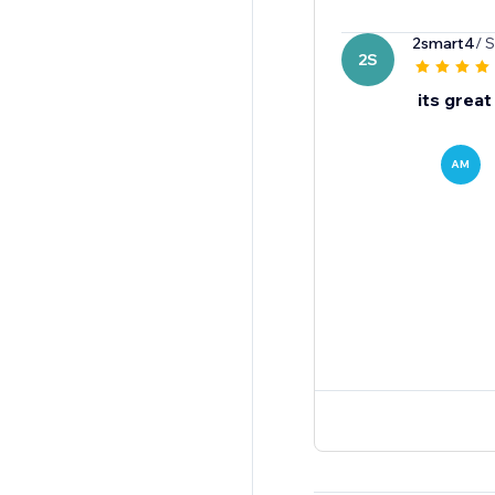
2smart4
/ 
2S
its great
AM