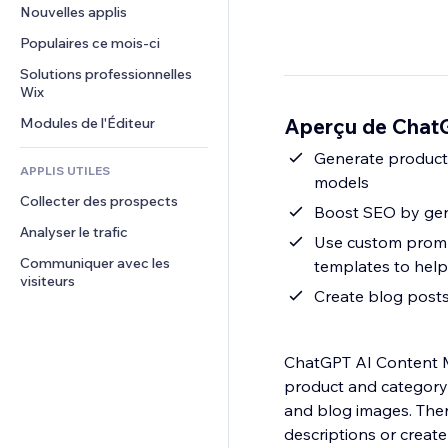
Conversion
Solutions d'entreposage
Nouvelles applis
PDF
Effets sur images
Chat
Dropshipping
Partage de fichiers
Populaires ce mois‑ci
Boutons et menus
Commentaires
Tarifs et abonnement
Actualités
Bannières et badges
Solutions professionnelles 
Téléphone
Financement participatif
Wix
Services de contenu
Calculateurs
Communauté
Alimentation et boissons
Aperçu de Chat
Modules de l'Éditeur
Effets de texte
Rechercher
Avis et commentaires
Météo
Generate product 
CRM
APPLIS UTILES
models
Graphiques et tableaux
Collecter des prospects
Boost SEO by gene
Analyser le trafic
Use custom prompt
Communiquer avec les 
templates to help
visiteurs
Create blog posts
ChatGPT AI Content Ma
product and category 
and blog images. Then
descriptions or create