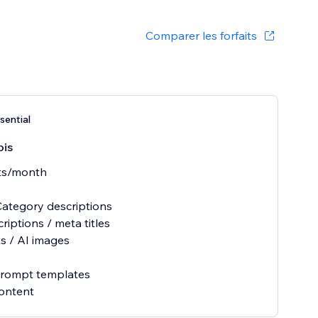
Comparer les forfaits
sential
ois
its/month
ategory descriptions
riptions / meta titles
s / AI images
rompt templates
ontent