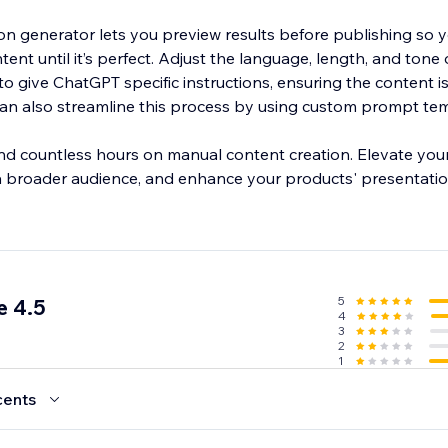
on generator lets you preview results before publishing so y
tent until it’s perfect. Adjust the language, length, and tone 
 give ChatGPT specific instructions, ensuring the content is
an also streamline this process by using custom prompt tem
d countless hours on manual content creation. Elevate your
a broader audience, and enhance your products' presentatio
5
e 4.5
4
3
2
1
cents