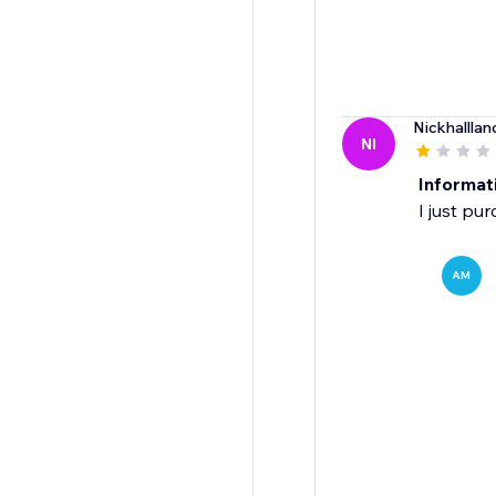
Nickhalllan
NI
Informat
I just pu
AM