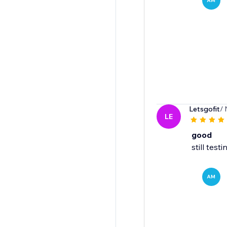
AM
Letsgofit
/ 
LE
good
still tes
AM