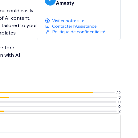
Amasty
ou could easily
of AI content.
Visiter notre site
 tailored to your
Contacter l'Assistance
Politique de confidentialité
plates.
 store
n with AI
22
3
0
0
2