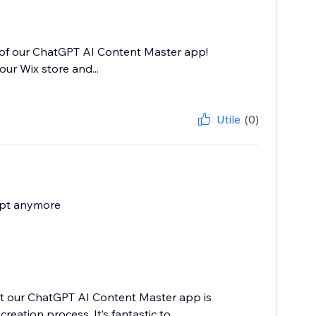
w of our ChatGPT AI Content Master app!
our Wix store and...
Utile
(0)
 gpt anymore
hat our ChatGPT AI Content Master app is
ation process. It’s fantastic to...