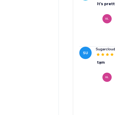
It's pret
UL
Sugarclou
SU
tạm
UL