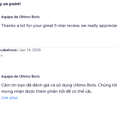
ty on point!
équipe de Ultimo Bots
Thanks a lot for your great 5-star review, we really appreciate
dcakehous
/ Jun 14, 2026
équipe de Ultimo Bots
Cảm ơn bạn đã đánh giá và sử dụng Ultimo Bots. Chúng tôi 
mong nhận được thêm phản hồi để có thể cải...
Lire plus