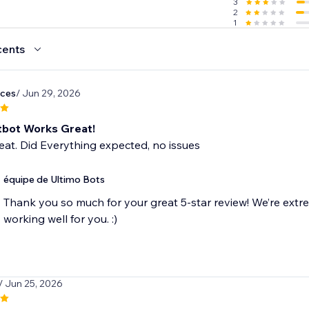
3
2
1
cents
ices
/ Jun 29, 2026
tbot Works Great!
at. Did Everything expected, no issues
équipe de Ultimo Bots
Thank you so much for your great 5-star review! We’re extr
working well for you. :)
/ Jun 25, 2026