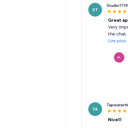
Studio1119
ST
Great app
Very impr
the chat,
Lire plus
UL
Tapwatert
TA
Nice!!!