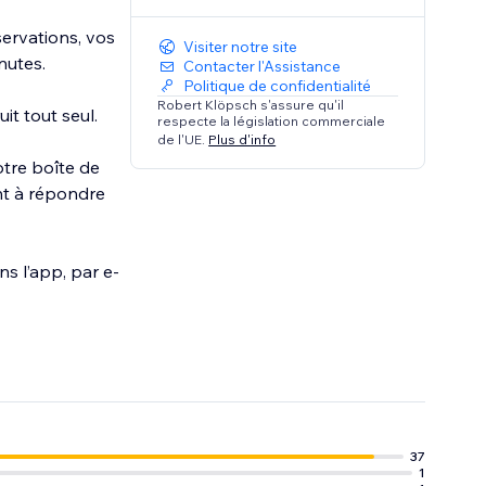
servations, vos
Visiter notre site
nutes.
Contacter l'Assistance
Politique de confidentialité
Robert Klöpsch s'assure qu'il
it tout seul.
respecte la législation commerciale
de l'UE.
Plus d'info
otre boîte de
nt à répondre
s l’app, par e-
37
1