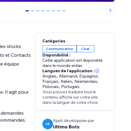
0
1
2
3
4
5
6
7
Catégories
les stocks
Communication
Chat
ts et Contacts
Disponibilité :
Cette application est disponible
re équipe
dans le monde entier.
Langues de l'application :
Anglais
,
Allemand
,
Espagnol
,
Français
,
Italien
,
Néerlandais
,
Polonais
,
Portugais
 Il agit pour
Vous pouvez traduire tout le
contenu affiché sur votre site
dans la langue de votre choix.
es demandes
es commandes,
Appli développée par
UB
Ultimo Bots