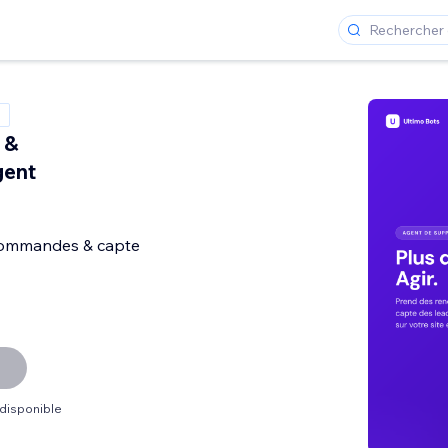
 &
gent
 commandes & capte
 disponible