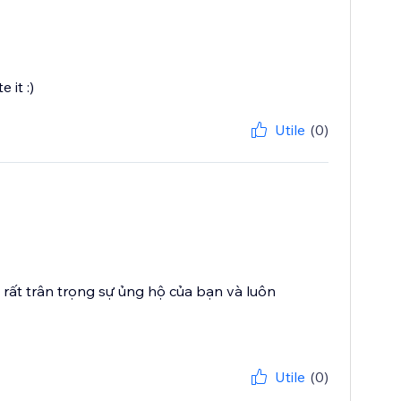
 it :)
Utile
(0)
rất trân trọng sự ủng hộ của bạn và luôn
Utile
(0)