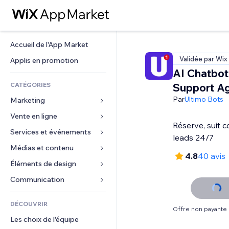
Accueil de l'App Market
Validée par Wix
Applis en promotion
AI Chatbot
CATÉGORIES
Support A
Par
Ultimo Bots
Marketing
Vente en ligne
Publicités
Réserve, suit
Mobile
Services et événements
Applis pour les boutiques
leads 24/7
Données analytiques
Expédition et livraison
Médias et contenu
Hôtels
4.8
40 avis
Réseaux sociaux
Boutons Vente
Événements
Éléments de design
Galerie
Référencement (SEO)
Cours en ligne
Restaurants
Musique
Cartes et navigation
Communication 
Engagement
Impression à la demande
Immobilier
Podcasts
Confidentialité
Formulaires
Classement de sites
Comptabilité
DÉCOUVRIR
Réservations
Photographie
Horloge
Blog
Offre non payante
E-mail
Coupons et fidélisation
Les choix de l'équipe
Vidéo
Modèles de pages
Sondages