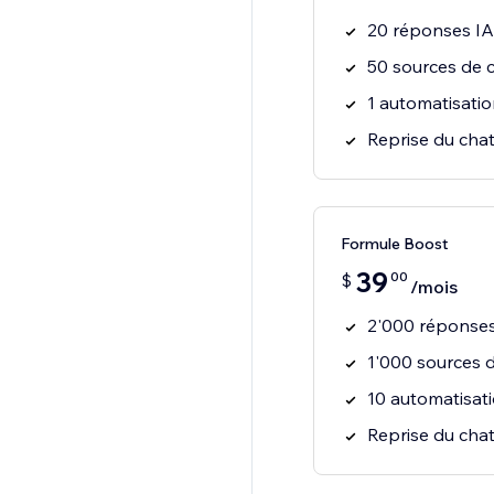
20 réponses IA 
50 sources de 
1 automatisatio
Reprise du cha
Formule Boost
39
00
$
/mois
2'000 réponses
1'000 sources 
10 automatisat
Reprise du cha