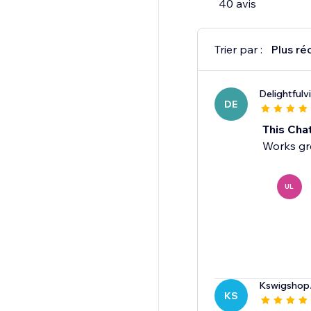
40 avis
Trier par :
Plus ré
Delightfulv
DE
This Cha
Works gre
UL
Kswigshop
KS