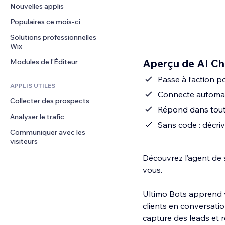
Conversion
Solutions d'entreposage
Nouvelles applis
PDF
Effets sur images
Chat
Dropshipping
Partage de fichiers
Populaires ce mois‑ci
Boutons et menus
Commentaires
Tarifs et abonnement
Actualités
Bannières et badges
Solutions professionnelles 
Téléphone
Financement participatif
Wix
Services de contenu
Calculateurs
Communauté
Alimentation et boissons
Aperçu de AI Ch
Modules de l'Éditeur
Effets de texte
Rechercher
Avis et commentaires
Météo
Passe à l’action p
CRM
APPLIS UTILES
Graphiques et tableaux
Connecte automat
Collecter des prospects
Répond dans toutes
Analyser le trafic
Sans code : décriv
Communiquer avec les 
visiteurs
Découvrez l’agent de 
vous.
Ultimo Bots apprend vo
clients en conversation
capture des leads et 