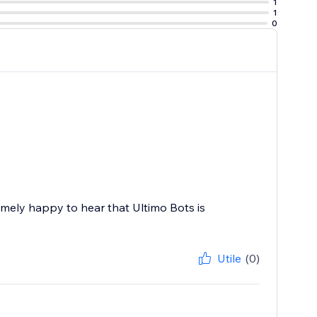
1
1
0
emely happy to hear that Ultimo Bots is
Utile
(0)