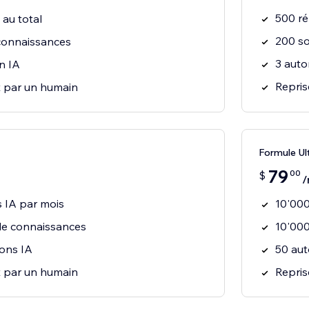
500 ré
au total
200 so
connaissances
3 auto
n IA
Repris
t par un humain
Formule Ul
79
00
$
/
 IA par mois
10'000
de connaissances
10'000
ions IA
50 aut
t par un humain
Repris