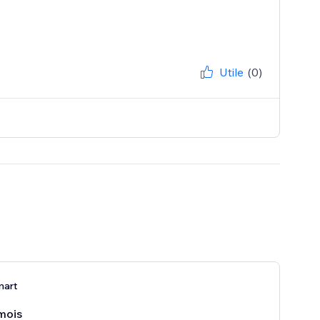
Utile
(0)
mart
mois