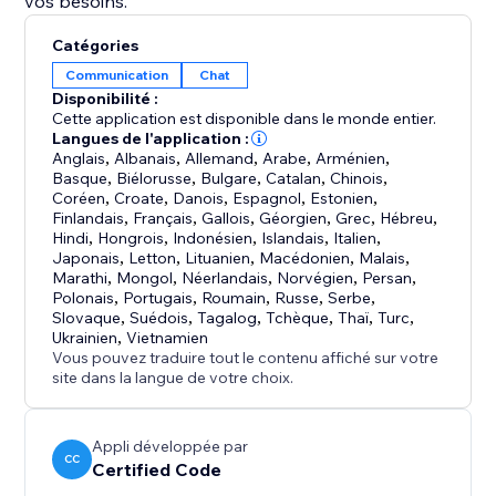
vos besoins.
Catégories
Communication
Chat
Disponibilité :
Cette application est disponible dans le monde entier.
Langues de l'application :
Anglais
,
Albanais
,
Allemand
,
Arabe
,
Arménien
,
Basque
,
Biélorusse
,
Bulgare
,
Catalan
,
Chinois
,
Coréen
,
Croate
,
Danois
,
Espagnol
,
Estonien
,
Finlandais
,
Français
,
Gallois
,
Géorgien
,
Grec
,
Hébreu
,
Hindi
,
Hongrois
,
Indonésien
,
Islandais
,
Italien
,
Japonais
,
Letton
,
Lituanien
,
Macédonien
,
Malais
,
Marathi
,
Mongol
,
Néerlandais
,
Norvégien
,
Persan
,
Polonais
,
Portugais
,
Roumain
,
Russe
,
Serbe
,
Slovaque
,
Suédois
,
Tagalog
,
Tchèque
,
Thaï
,
Turc
,
Ukrainien
,
Vietnamien
Vous pouvez traduire tout le contenu affiché sur votre
site dans la langue de votre choix.
Appli développée par
CC
Certified Code