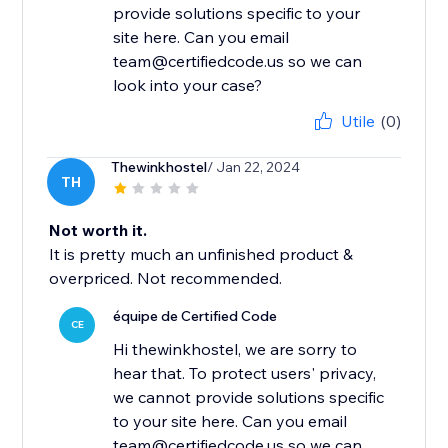
provide solutions specific to your
site here. Can you email
team@certifiedcode.us so we can
look into your case?
Utile
(0)
Thewinkhostel
/ Jan 22, 2024
TH
Not worth it.
It is pretty much an unfinished product &
overpriced. Not recommended.
équipe de Certified Code
CE
Hi thewinkhostel, we are sorry to
hear that. To protect users' privacy,
we cannot provide solutions specific
to your site here. Can you email
team@certifiedcode.us so we can