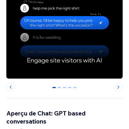
0
1
2
3
4
Aperçu de Chat: GPT based
conversations