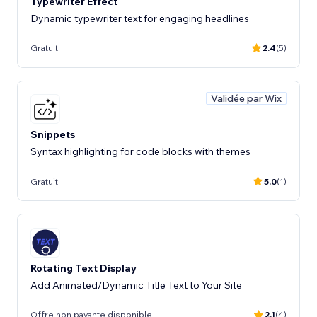
Typewriter Effect
Dynamic typewriter text for engaging headlines
Gratuit
2.4
(5)
Validée par Wix
Snippets
Syntax highlighting for code blocks with themes
Gratuit
5.0
(1)
Rotating Text Display
Add Animated/Dynamic Title Text to Your Site
Offre non payante disponible
2.1
(4)