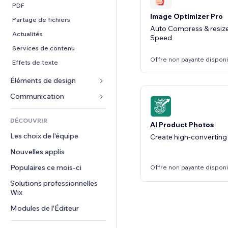
Conversion
Solutions d'entreposage
PDF
Image Optimizer Pro
Dropshipping
Partage de fichiers
Auto Compress & resize
Tarifs et abonnement
Actualités
Speed
Financement participatif
Services de contenu
Offre non payante dispon
Alimentation et boissons
Effets de texte
Éléments de design
Cartes et navigation
Communication 
Confidentialité
Formulaires
DÉCOUVRIR
AI Product Photos
Horloge
Blog
Les choix de l'équipe
Create high-converting
Modèles de pages
Sondages
Nouvelles applis
Effets sur images
Chat
Populaires ce mois‑ci
Boutons et menus
Offre non payante dispon
Commentaires
Bannières et badges
Solutions professionnelles 
Téléphone
Wix
Calculateurs
Communauté
Modules de l'Éditeur
Rechercher
Avis et commentaires
Météo
CRM