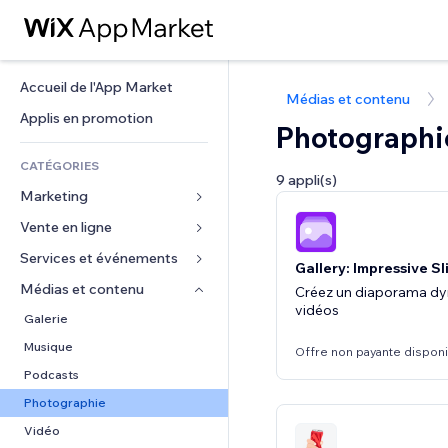
Accueil de l'App Market
Médias et contenu
Applis en promotion
Photographi
CATÉGORIES
9 appli(s)
Marketing
Vente en ligne
Publicités
Mobile
Services et événements
Applis pour les boutiques
Gallery: Impressive S
Données analytiques
Expédition et livraison
Médias et contenu
Hôtels
Créez un diaporama dy
vidéos
Réseaux sociaux
Boutons Vente
Événements
Galerie
Référencement (SEO)
Cours en ligne
Restaurants
Musique
Offre non payante dispon
Engagement
Impression à la demande
Immobilier
Podcasts
Classement de sites
Comptabilité
Réservations
Photographie
E-mail
Coupons et fidélisation
Vidéo