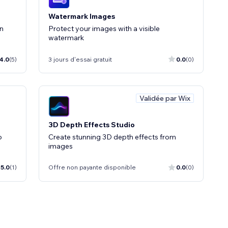
Watermark Images
n
Protect your images with a visible
watermark
4.0
(5)
3 jours d'essai gratuit
0.0
(0)
Validée par Wix
3D Depth Effects Studio
o
Create stunning 3D depth effects from
images
5.0
(1)
Offre non payante disponible
0.0
(0)