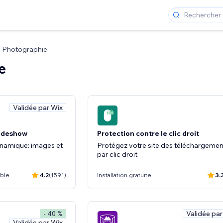
Photographie
e
Validée par Wix
lideshow
Protection contre le clic droit
namique: images et
Protégez votre site des téléchargemen
par clic droit
ible
4.2
(1591)
Installation gratuite
3.
Validée par
- 40 %
Validée par Wix