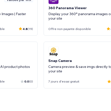
360 Panorama Viewer
 Images | Faster
Display your 360° panorama images o
your site
ible
4.8
(19)
Offre non payante disponible
Snap Camera
 AI product photos
Camera preview & save imgs directly t
your site
ible
0.0
(0)
7 jours d'essai gratuit