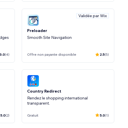
Validée par Wix
Preloader
adges
Smooth Site Navigation
3.0
(4)
Offre non payante disponible
2.5
(5)
Country Redirect
Rendez le shopping international
transparent.
5.0
(2)
Gratuit
5.0
(1)