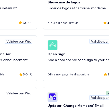
Showcase de logos
 details w/
Slider de logos et carrousel moderne
2.5
(44)
7 jours d'essai gratuit
4
Validée par Wix
Validée par
nt Bar
Open Sign
ter Announcement
Add a cool open/closed sign to your si
ible
5.0
(17)
Offre non payante disponible
3
Validée par Wix
Validée par
Updater: Change Members' Email