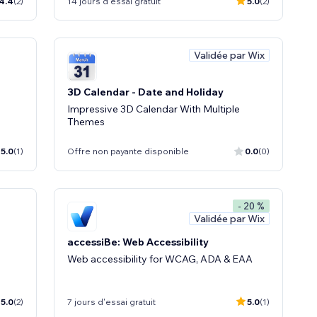
4.4
(2)
14 jours d'essai gratuit
5.0
(2)
Validée par Wix
3D Calendar - Date and Holiday
Impressive 3D Calendar With Multiple
Themes
5.0
(1)
Offre non payante disponible
0.0
(0)
- 20 %
Validée par Wix
accessiBe: Web Accessibility
Web accessibility for WCAG, ADA & EAA
5.0
(2)
7 jours d'essai gratuit
5.0
(1)