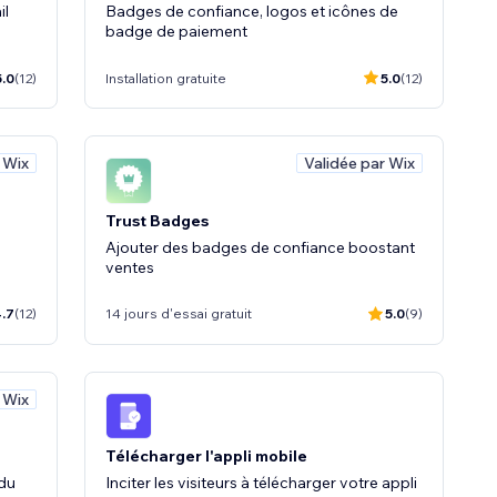
il
Badges de confiance, logos et icônes de
badge de paiement
5.0
(12)
Installation gratuite
5.0
(12)
 Wix
Validée par Wix
Trust Badges
Ajouter des badges de confiance boostant
ventes
.7
(12)
14 jours d'essai gratuit
5.0
(9)
 Wix
Télécharger l'appli mobile
 du
Inciter les visiteurs à télécharger votre appli