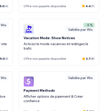
5.0
(4)
Offre non payante disponible
4.4
(7)
 Wix
- 5 %
Validée par Wix
Vacation Mode: Show Notices
 site
Activez le mode vacances et redirigez le
trafic
5.0
(3)
Offre non payante disponible
3.7
(8)
 Wix
Validée par Wix
Payment Methods
tive
Afficher options de paiement & Créer
confiance