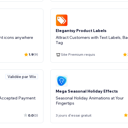
Elegantsy Product Labels
t icons anywhere
Attract Customers with Text Labels, B
Tag
1.9
(9)
Site Premium requis
Validée par Wix
Mega Seasonal Holiday Effects
g Accepted Payment
Seasonal Holiday Animations at Your
Fingertips
0.0
(0)
3 jours d'essai gratuit