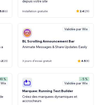
depuis votre site
5.0
(6)
Installation gratuite
2.4
(29)
Validée par Wix
BL Scrolling Announcement Bar
 a
Animate Messages & Share Updates Easily
1.2
(23)
3 jours d'essai gratuit
4.5
(8)
 30 %
- 5 %
 Wix
Validée par Wix
Marquee: Running Text Builder
de
Créez des marquees dynamiques et
accrocheurs