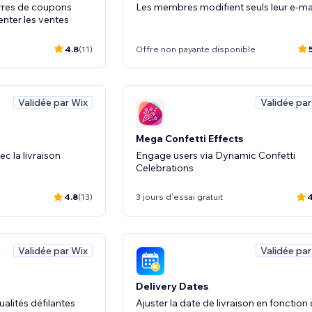
rres de coupons
Les membres modifient seuls leur e-ma
nter les ventes
4.8
(11)
Offre non payante disponible
Validée par Wix
Validée par
Mega Confetti Effects
c la livraison
Engage users via Dynamic Confetti
Celebrations
4.8
(13)
3 jours d'essai gratuit
4
Validée par Wix
Validée par
Delivery Dates
alités défilantes
Ajuster la date de livraison en fonction