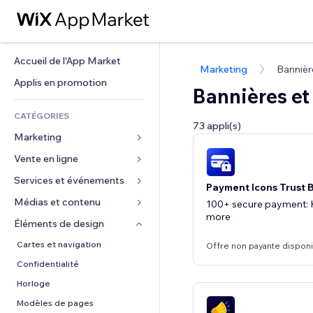
Accueil de l'App Market
Marketing
Bannièr
Applis en promotion
Bannières e
CATÉGORIES
73 appli(s)
Marketing
Vente en ligne
Publicités
Mobile
Services et événements
Applis pour les boutiques
Payment Icons Trust 
Données analytiques
Expédition et livraison
Médias et contenu
Hôtels
100+ secure payment: K
more
Réseaux sociaux
Boutons Vente
Événements
Éléments de design
Galerie
Référencement (SEO)
Cours en ligne
Restaurants
Musique
Cartes et navigation
Offre non payante dispon
Engagement
Impression à la demande
Immobilier
Podcasts
Confidentialité
Classement de sites
Comptabilité
Réservations
Photographie
Horloge
E-mail
Coupons et fidélisation
Vidéo
Modèles de pages