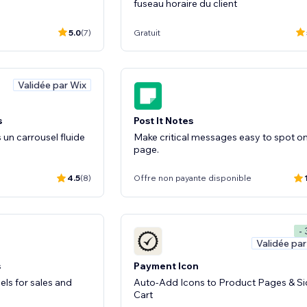
fuseau horaire du client
5.0
(7)
Gratuit
Validée par Wix
s
Post It Notes
 un carrousel fluide
Make critical messages easy to spot on
page.
4.5
(8)
Offre non payante disponible
-
Validée par
s
Payment Icon
ls for sales and
Auto-Add Icons to Product Pages & Si
Cart