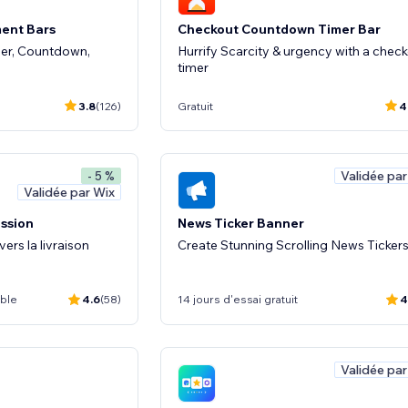
ent Bars
Checkout Countdown Timer Bar
der, Countdown,
Hurrify Scarcity & urgency with a chec
timer
3.8
(126)
Gratuit
4
Validée par
- 5 %
Validée par Wix
ession
News Ticker Banner
vers la livraison
Create Stunning Scrolling News Tickers
ible
4.6
(58)
14 jours d'essai gratuit
4
Validée par