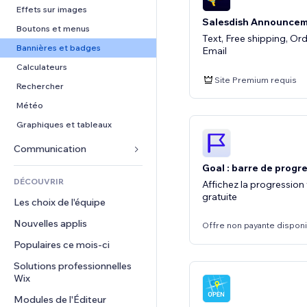
Conversion
Solutions d'entreposage
PDF
Effets sur images
Salesdish Announcem
Dropshipping
Partage de fichiers
Boutons et menus
Text, Free shipping, Or
Tarifs et abonnement
Actualités
Bannières et badges
Email
Financement participatif
Services de contenu
Calculateurs
Site Premium requis
Alimentation et boissons
Effets de texte
Rechercher
Météo
Graphiques et tableaux
Communication 
Goal : barre de progr
Formulaires
DÉCOUVRIR
Affichez la progression 
Blog
gratuite
Les choix de l'équipe
Sondages
Nouvelles applis
Offre non payante dispon
Chat
Populaires ce mois‑ci
Commentaires
Solutions professionnelles 
Téléphone
Wix
Communauté
Modules de l'Éditeur
Avis et commentaires