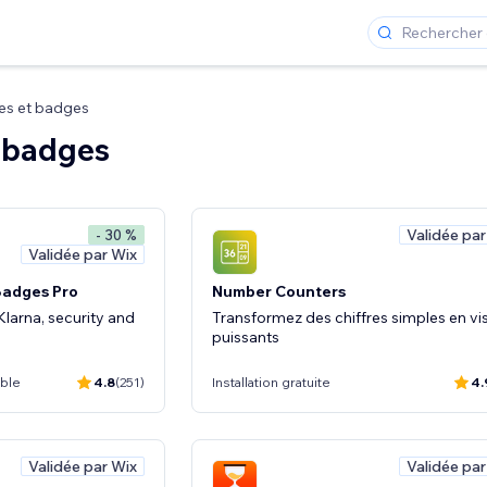
es et badges
t badges
Validée par
- 30 %
Validée par Wix
Badges Pro
Number Counters
larna, security and
Transformez des chiffres simples en vi
puissants
ible
4.8
(251)
Installation gratuite
4.
Validée par Wix
Validée par