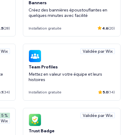
Banners
Créez des bannières époustouflantes en
quelques minutes avec facilité
.5
(28)
Installation gratuite
4.6
(20)
 Wix
Validée par Wix
Team Profiles
te
Mettez en valeur votre équipe et leurs
histoires
.1
(34)
Installation gratuite
5.0
(14)
Validée par Wix
- 5 %
 Wix
Trust Badge