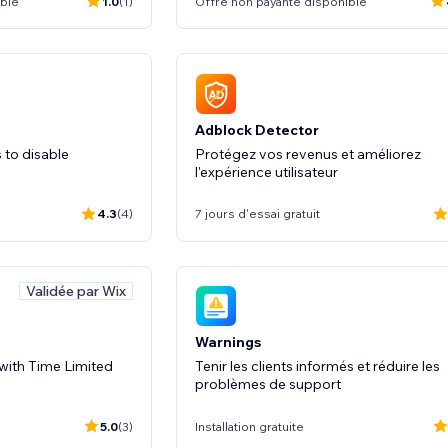
ible
1.0
(1)
Offre non payante disponible
Adblock Detector
 to disable
Protégez vos revenus et améliorez
l'expérience utilisateur
4.3
(4)
7 jours d'essai gratuit
Validée par Wix
Warnings
with Time Limited
Tenir les clients informés et réduire les
problèmes de support
5.0
(3)
Installation gratuite