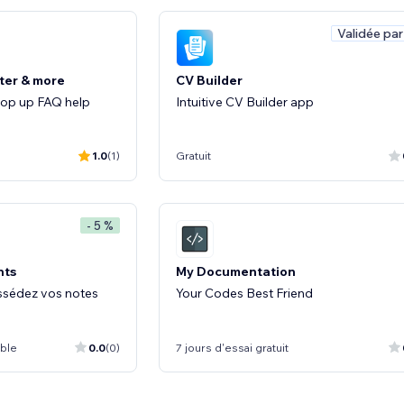
Validée par
ter & more
CV Builder
 pop up FAQ help
Intuitive CV Builder app
1.0
(1)
Gratuit
- 5 %
nts
My Documentation
ssédez vos notes
Your Codes Best Friend
ible
0.0
(0)
7 jours d'essai gratuit