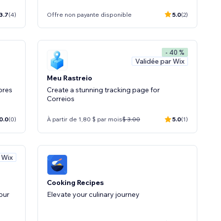
3.7
(4)
Offre non payante disponible
5.0
(2)
- 40 %
Validée par Wix
Meu Rastreio
ores
Create a stunning tracking page for
Correios
0.0
(0)
À partir de 1,80 $ par mois
$ 3.00
5.0
(1)
 Wix
Cooking Recipes
our
Elevate your culinary journey