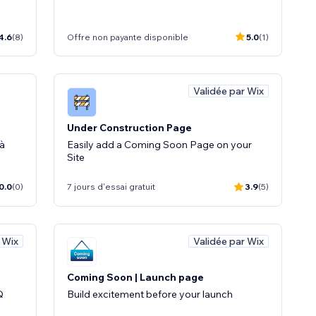
4.6
(8)
Offre non payante disponible
5.0
(1)
Validée par Wix
Under Construction Page
 à
Easily add a Coming Soon Page on your
Site
0.0
(0)
7 jours d'essai gratuit
3.9
(5)
 Wix
Validée par Wix
Coming Soon | Launch page
Q
Build excitement before your launch