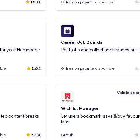
1.5
(11)
Offre non payante disponible
Career Job Boards
s for your Homepage
Post jobs and collect applications on si
ible
2.6
(2)
Offre non payante disponible
Validée par
Wishlist Manager
mated content breaks
Let users bookmark, save & buy favour
later
ible
2.3
(4)
Gratuit