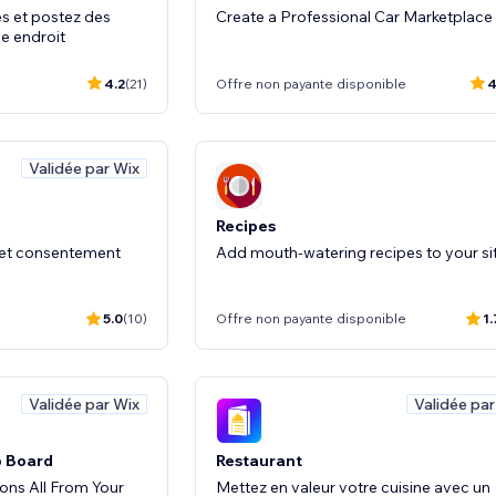
es et postez des
Create a Professional Car Marketplace
e endroit
4.2
(21)
Offre non payante disponible
4
Validée par Wix
Recipes
n et consentement
Add mouth-watering recipes to your sit
5.0
(10)
Offre non payante disponible
1.
Validée par Wix
Validée par
b Board
Restaurant
ions All From Your
Mettez en valeur votre cuisine avec un