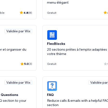
menu élégant
ible
4.8
(8)
Gratuit
Validée par Wix
FlexBlocks
r et organiser du
20 sections prêtes à l’emploi adaptées
votre thème
5.0
(3)
Gratuit
Validée par Wix
Validée par
 Questions
FAQ
 section to your
Reduce calls & emails with a helpful FA
section