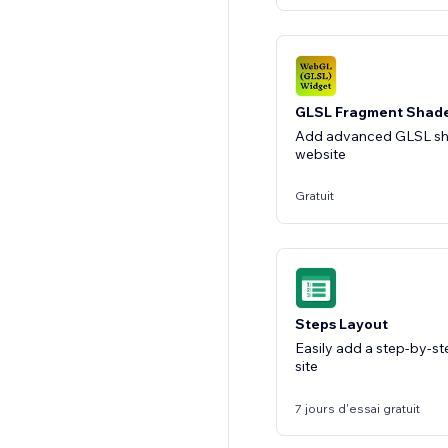
GLSL Fragment Shad
Add advanced GLSL sh
website
Gratuit
Steps Layout
Easily add a step-by-st
site
7 jours d'essai gratuit