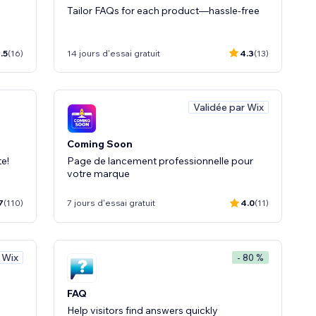
Tailor FAQs for each product—hassle-free
.5
(16)
14 jours d'essai gratuit
4.3
(13)
Validée par Wix
Coming Soon
e!
Page de lancement professionnelle pour
votre marque
7
(110)
7 jours d'essai gratuit
4.0
(11)
 Wix
- 80 %
FAQ
Help visitors find answers quickly