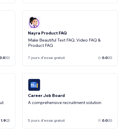
Nayra Product FAQ
Make Beautiful Text FAQ, Video FAQ &
Product FAQ
0.0
(0)
7 jours d'essai gratuit
0.0
(0)
Career Job Board
ut
A comprehensive recruitment solution
1.9
(2)
5 jours d'essai gratuit
0.0
(0)