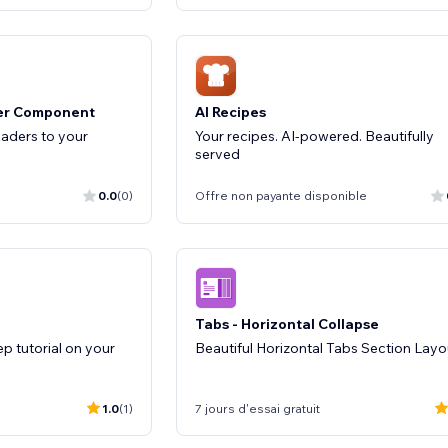
er Component
AI Recipes
aders to your
Your recipes. AI-powered. Beautifully
served
0.0
(0)
Offre non payante disponible
Tabs - Horizontal Collapse
ep tutorial on your
Beautiful Horizontal Tabs Section Layo
1.0
(1)
7 jours d'essai gratuit