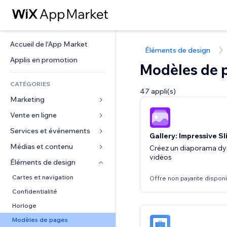
Accueil de l'App Market
Éléments de design
Applis en promotion
Modèles de 
CATÉGORIES
47 appli(s)
Marketing
Vente en ligne
Publicités
Mobile
Services et événements
Applis pour les boutiques
Gallery: Impressive S
Données analytiques
Expédition et livraison
Médias et contenu
Hôtels
Créez un diaporama dy
vidéos
Réseaux sociaux
Boutons Vente
Événements
Éléments de design
Galerie
Référencement (SEO)
Cours en ligne
Restaurants
Musique
Cartes et navigation
Offre non payante dispon
Engagement
Impression à la demande
Immobilier
Podcasts
Confidentialité
Classement de sites
Comptabilité
Réservations
Photographie
Horloge
E-mail
Coupons et fidélisation
Vidéo
Modèles de pages