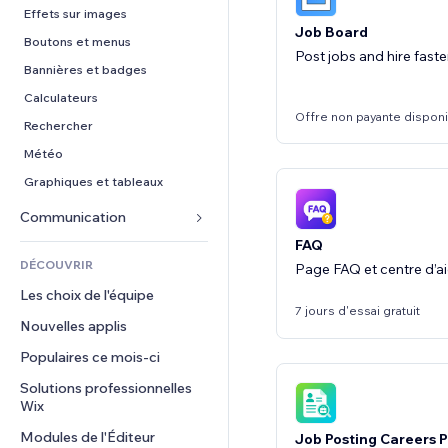
Conversion
Solutions d'entreposage
PDF
Effets sur images
Job Board
Dropshipping
Partage de fichiers
Boutons et menus
Post jobs and hire faste
Tarifs et abonnement
Actualités
Bannières et badges
Financement participatif
Services de contenu
Calculateurs
Offre non payante dispon
Alimentation et boissons
Effets de texte
Rechercher
Météo
Graphiques et tableaux
Communication 
FAQ
Formulaires
DÉCOUVRIR
Page FAQ et centre d’ai
Blog
Les choix de l'équipe
Sondages
7 jours d'essai gratuit
Nouvelles applis
Chat
Populaires ce mois‑ci
Commentaires
Solutions professionnelles 
Téléphone
Wix
Communauté
Modules de l'Éditeur
Job Posting Careers 
Avis et commentaires