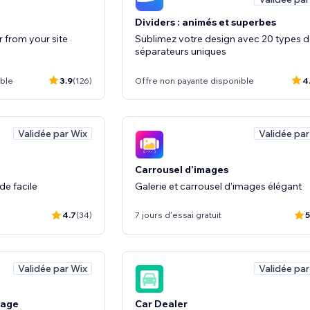
Dividers : animés et superbes
r from your site
Sublimez votre design avec 20 types 
séparateurs uniques
ible
3.9
(126)
Offre non payante disponible
4
Validée par Wix
Validée par
Carrousel d’images
de facile
Galerie et carrousel d’images élégant
4.7
(34)
7 jours d'essai gratuit
5
Validée par Wix
Validée par
Page
Car Dealer