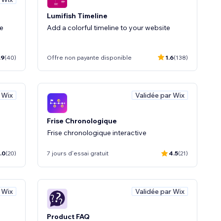
Lumifish Timeline
de
Add a colorful timeline to your website
.9
(40)
Offre non payante disponible
1.6
(138)
 Wix
Validée par Wix
Frise Chronologique
Frise chronologique interactive
.0
(20)
7 jours d'essai gratuit
4.5
(21)
 Wix
Validée par Wix
Product FAQ