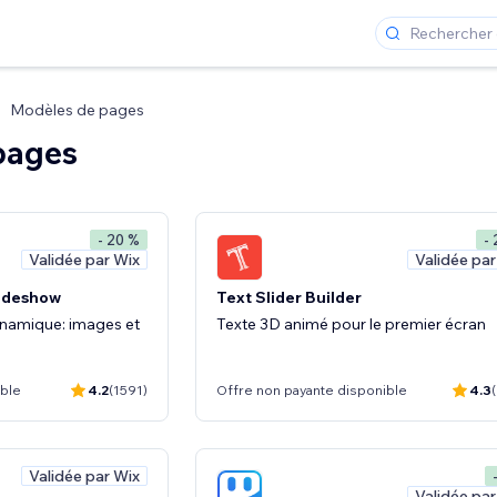
Modèles de pages
pages
- 20 %
-
Validée par Wix
Validée par
lideshow
Text Slider Builder
namique: images et
Texte 3D animé pour le premier écran
ible
4.2
(1591)
Offre non payante disponible
4.3
Validée par Wix
Validée par