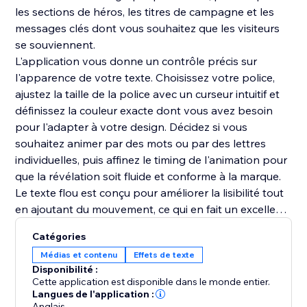
les sections de héros, les titres de campagne et les
messages clés dont vous souhaitez que les visiteurs
se souviennent.
L'application vous donne un contrôle précis sur
l'apparence de votre texte. Choisissez votre police,
ajustez la taille de la police avec un curseur intuitif et
définissez la couleur exacte dont vous avez besoin
pour l'adapter à votre design. Décidez si vous
souhaitez animer par des mots ou par des lettres
individuelles, puis affinez le timing de l'animation pour
que la révélation soit fluide et conforme à la marque.
Le texte flou est conçu pour améliorer la lisibilité tout
en ajoutant du mouvement, ce qui en fait un excellent
choix lorsque vous souhaitez que votre typographie
Catégories
se démarque sans surcharger le reste de la page.
Médias et contenu
Effets de texte
Utilisez-le pour mettre en évidence les lancements,
Disponibilité :
introduire des slogans ou simplement donner à votre
Cette application est disponible dans le monde entier.
site
Langues de l'application :
Anglais