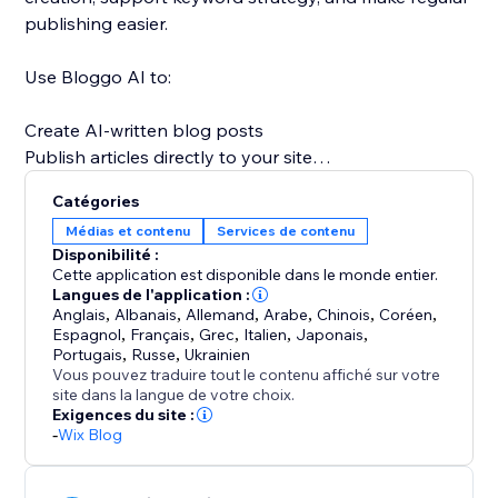
publishing easier.
Use Bloggo AI to:
Create AI-written blog posts
Publish articles directly to your site
Save time on writing and formatting
Catégories
Stay consistent with content marketing
Médias et contenu
Services de contenu
Support SEO and organic traffic growth
Disponibilité :
Scale blog production more efficiently
Cette application est disponible dans le monde entier.
Langues de l'application :
Anglais
,
Albanais
,
Allemand
,
Arabe
,
Chinois
,
Coréen
,
A strong blog can help build authority, answer
Espagnol
,
Français
,
Grec
,
Italien
,
Japonais
,
customer questions, improve discoverability, and
Portugais
,
Russe
,
Ukrainien
bring in more visitors over time. Bloggo AI makes
Vous pouvez traduire tout le contenu affiché sur votre
site dans la langue de votre choix.
content creation simpler, faster, and more consistent
Exigences du site :
so your website can work harder for your business.
-
Wix Blog