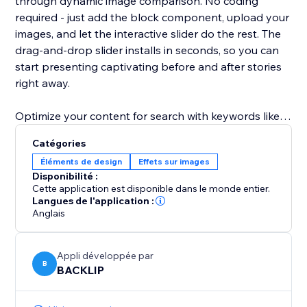
through dynamic image comparison. No coding
required - just add the block component, upload your
images, and let the interactive slider do the rest. The
drag‑and‑drop slider installs in seconds, so you can
start presenting captivating before and after stories
right away.
Optimize your content for search with keywords like
before and after slider, image comparison, interactive
Catégories
slider, block component, and drag‑and‑drop slider.
Éléments de design
Effets sur images
Elevate your user experience, increase time on page,
Disponibilité :
and drive more leads with this SEO‑friendly solution
Cette application est disponible dans le monde entier.
for visual storytelling.
Langues de l'application :
Anglais
Appli développée par
B
BACKLIP