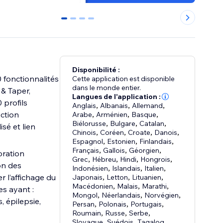
0
1
2
3
Disponibilité :
0 fonctionnalités
Cette application est disponible
dans le monde entier.
 & Taper,
Langues de l'application :
 profils
Anglais
,
Albanais
,
Allemand
,
ection
Arabe
,
Arménien
,
Basque
,
Biélorusse
,
Bulgare
,
Catalan
,
sé et lien
Chinois
,
Coréen
,
Croate
,
Danois
,
Espagnol
,
Estonien
,
Finlandais
,
Français
,
Gallois
,
Géorgien
,
oration
Grec
,
Hébreu
,
Hindi
,
Hongrois
,
on des
Indonésien
,
Islandais
,
Italien
,
r l’affichage du
Japonais
,
Letton
,
Lituanien
,
Macédonien
,
Malais
,
Marathi
,
es ayant :
Mongol
,
Néerlandais
,
Norvégien
,
, épilepsie,
Persan
,
Polonais
,
Portugais
,
Roumain
,
Russe
,
Serbe
,
Slovaque
,
Suédois
,
Tagalog
,