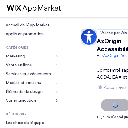
Accueil de l'App Market
Validée par Wix
Applis en promotion
AxOrigin
CATÉGORIES
Accessibil
Par
AxOrigin Acce
Marketing
Vente en ligne
Publicités
Conformité ra
Mobile
Services et événements
Applis pour les boutiques
AODA, EAA et
Données analytiques
Expédition et livraison
Médias et contenu
Hôtels
Aucun avis
Réseaux sociaux
Boutons Vente
Événements
Éléments de design
Galerie
Référencement (SEO)
Cours en ligne
Restaurants
Musique
Cartes et navigation
Communication 
Engagement
Impression à la demande
Immobilier
Podcasts
Confidentialité
Formulaires
Classement de sites
Comptabilité
DÉCOUVRIR
Réservations
Photographie
Horloge
Blog
14 jours d'essai gra
E-mail
Coupons et fidélisation
Les choix de l'équipe
Vidéo
Modèles de pages
Sondages