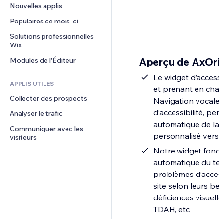
Conversion
Solutions d'entreposage
Nouvelles applis
PDF
Effets sur images
Chat
Dropshipping
Partage de fichiers
Populaires ce mois‑ci
Boutons et menus
Commentaires
Tarifs et abonnement
Actualités
Bannières et badges
Solutions professionnelles 
Téléphone
Financement participatif
Wix
Services de contenu
Calculateurs
Communauté
Alimentation et boissons
Aperçu de AxOri
Modules de l'Éditeur
Effets de texte
Rechercher
Avis et commentaires
Météo
Le widget d’access
CRM
APPLIS UTILES
et prenant en char
Graphiques et tableaux
Collecter des prospects
Navigation vocale, 
d’accessibilité, p
Analyser le trafic
automatique de la
Communiquer avec les 
personnalisé vers 
visiteurs
Notre widget fonct
automatique du tex
problèmes d’accessi
site selon leurs b
déficiences visuell
TDAH, etc