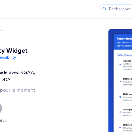
ity Widget
ssibility
pide avec RGAA,
 DDA
 pour le moment
tuit