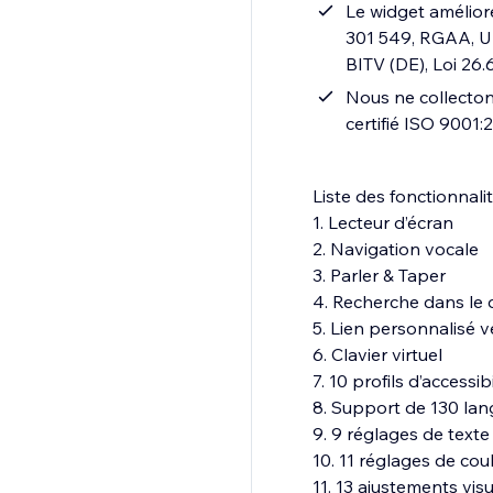
Le widget amélior
301 549, RGAA, UN
BITV (DE), Loi 26.
Nous ne collecto
certifié ISO 9001:
Liste des fonctionnali
1. Lecteur d’écran
2. Navigation vocale
3. Parler & Taper
4. Recherche dans le d
5. Lien personnalisé ve
6. Clavier virtuel
7. 10 profils d’accessibi
8. Support de 130 la
9. 9 réglages de text
10. 11 réglages de cou
11. 13 ajustements vis