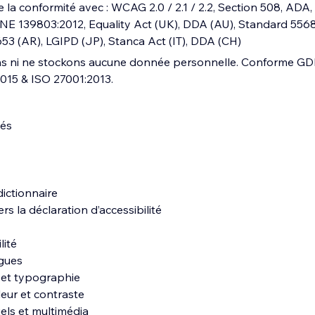
e la conformité avec : WCAG 2.0 / 2.1 / 2.2, Section 508, A
E 139803:2012, Equality Act (UK), DDA (AU), Standard 5568 
653 (AR), LGIPD (JP), Stanca Act (IT), DDA (CH)
ns ni ne stockons aucune donnée personnelle. Conforme G
2015 & ISO 27001:2013.
tés
ictionnaire
rs la déclaration d’accessibilité
lité
ngues
e et typographie
leur et contraste
uels et multimédia