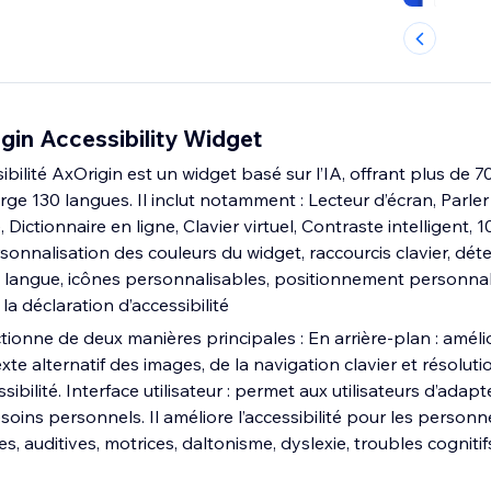
gin Accessibility Widget
ibilité AxOrigin est un widget basé sur l’IA, offrant plus de 7
ge 130 langues. Il inclut notamment : Lecteur d’écran, Parler
Dictionnaire en ligne, Clavier virtuel, Contraste intelligent, 10
ersonnalisation des couleurs du widget, raccourcis clavier, dét
 langue, icônes personnalisables, positionnement personnali
la déclaration d’accessibilité
ionne de deux manières principales : En arrière-plan : améli
te alternatif des images, de la navigation clavier et résoluti
bilité. Interface utilisateur : permet aux utilisateurs d’adapte
esoins personnels. Il améliore l’accessibilité pour les personn
es, auditives, motrices, daltonisme, dyslexie, troubles cognitifs