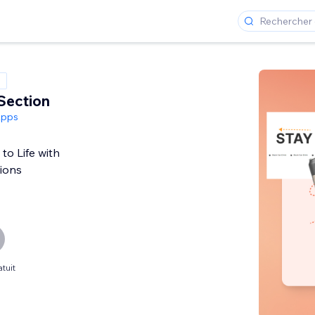
Section
Apps
 to Life with
ions
tuit