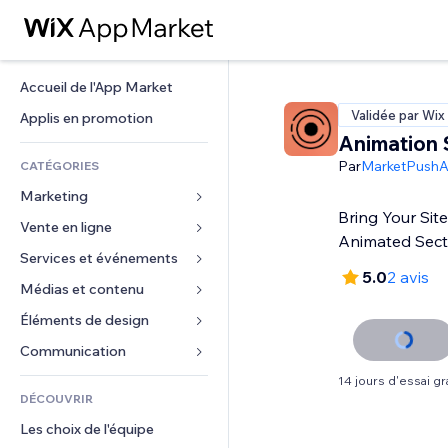
Accueil de l'App Market
Validée par Wix
Applis en promotion
Animation 
Par
MarketPush
CATÉGORIES
Marketing
Bring Your Site
Vente en ligne
Publicités
Animated Sect
Mobile
Services et événements
Applis pour les boutiques
5.0
2 avis
Données analytiques
Expédition et livraison
Médias et contenu
Hôtels
Réseaux sociaux
Boutons Vente
Événements
Éléments de design
Galerie
Référencement (SEO)
Cours en ligne
Restaurants
Musique
Cartes et navigation
Communication 
Engagement
Impression à la demande
Immobilier
Podcasts
Confidentialité
Formulaires
14 jours d'essai gra
Classement de sites
Comptabilité
DÉCOUVRIR
Réservations
Photographie
Horloge
Blog
E-mail
Coupons et fidélisation
Les choix de l'équipe
Vidéo
Modèles de pages
Sondages