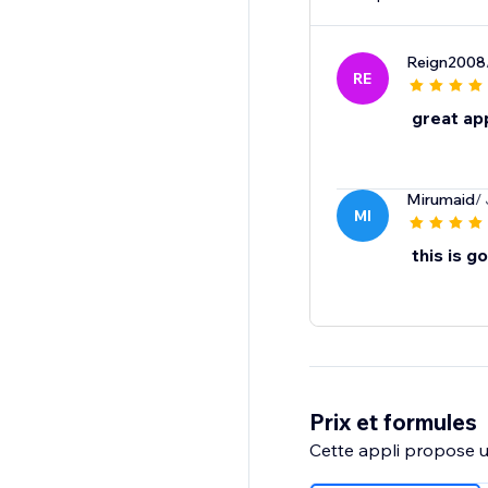
Reign2008
RE
great ap
Mirumaid
/
MI
this is g
Prix et formules
Cette appli propose un