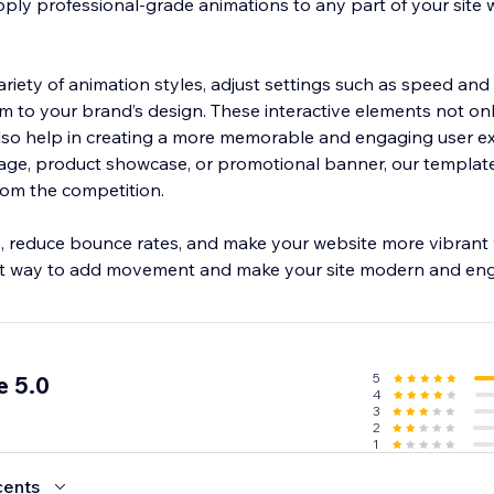
apply professional-grade animations to any part of your site
iety of animation styles, adjust settings such as speed and 
 to your brand’s design. These interactive elements not onl
lso help in creating a more memorable and engaging user e
age, product showcase, or promotional banner, our template
rom the competition.
n, reduce bounce rates, and make your website more vibrant
iest way to add movement and make your site modern and en
5
e 5.0
4
3
2
1
cents