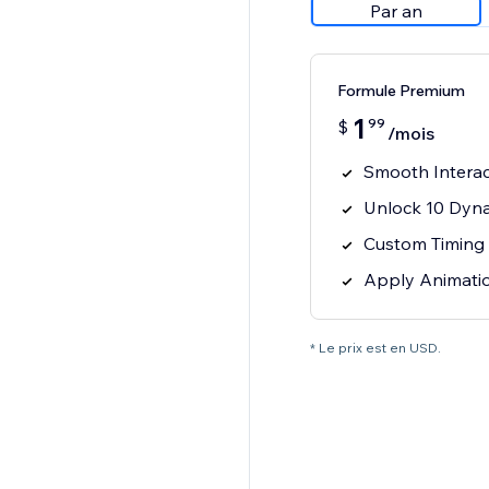
Par an
Formule Premium
1
99
$
/mois
Smooth Interac
Unlock 10 Dyn
Custom Timing 
Apply Animatio
* Le prix est en USD.