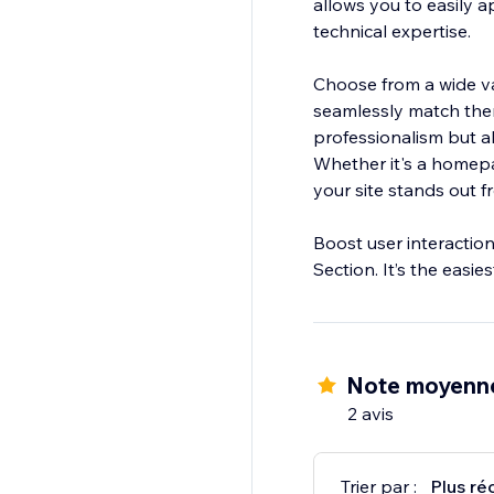
allows you to easily 
technical expertise.
Choose from a wide var
seamlessly match them
professionalism but a
Whether it's a homep
your site stands out f
Boost user interactio
Section. It’s the eas
Note moyenn
2 avis
Trier par :
Plus ré