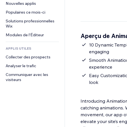
Conversion
Solutions d'entreposage
Nouvelles applis
PDF
Effets sur images
Chat
Dropshipping
Partage de fichiers
Populaires ce mois‑ci
Boutons et menus
Commentaires
Tarifs et abonnement
Actualités
Bannières et badges
Solutions professionnelles 
Téléphone
Financement participatif
Wix
Services de contenu
Calculateurs
Communauté
Alimentation et boissons
Aperçu de Anima
Modules de l'Éditeur
Effets de texte
Rechercher
Avis et commentaires
Météo
10 Dynamic Templa
CRM
APPLIS UTILES
engaging
Graphiques et tableaux
Collecter des prospects
Smooth Animations
Analyser le trafic
experience
Communiquer avec les 
Easy Customization
visiteurs
look
Introducing Animation 
catching animations. 
movement, our app offe
elevate your site’s en