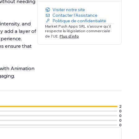
 without needing
Visiter notre site
Contacter l'Assistance
Politique de confidentialité
intensity, and
Market Push Apps SRL s'assure qu'il
y add a layer of
respecte la législation commerciale
de l'UE.
Plus d'info
xperience.
s ensure that
 with Animation
gaging.
2
0
0
0
0